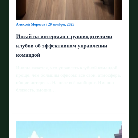
Алексей Морозов
/
29 ноября, 2025
Инсайты интервью с руководителями
клубов об эффективном управлении
командой
Иногда кажется, что управлять клубной командой
проще, чем большим офисом: все свои, атмосфера,
общие интересы. На деле всё наоборот. Именно
близость, эмоции…