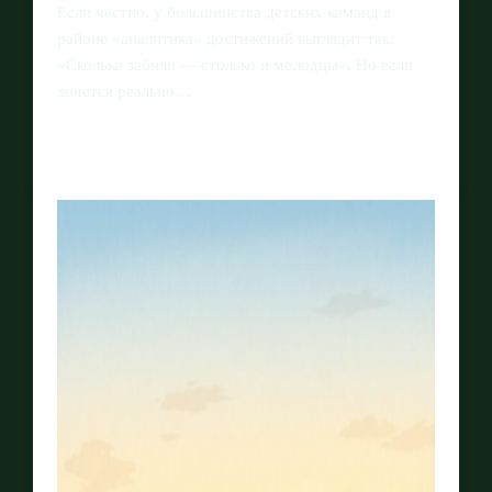
Если честно, у большинства детских команд в
районе «аналитика» достижений выглядит так:
«Сколько забили — столько и молодцы». Но если
хочется реально…