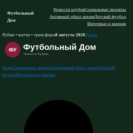
Новости клубов
Социальные проекты
Футбольный
Активный образ жизни
Детский футбол
Дом
Интервью и мнения
Skip
Рубин • матчи • трансферы
8 августа 2026
Поиск
to
content
News
Социальные проекты
Активный образ жизни
Детский
футбол
Интервью и мнения