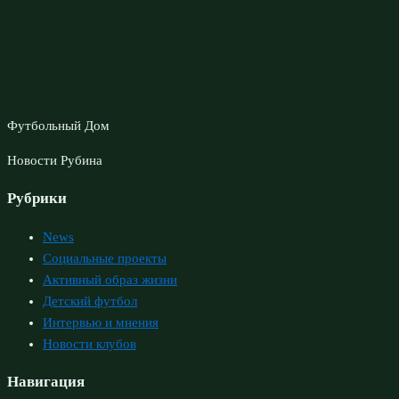
Футбольный Дом
Новости Рубина
Рубрики
News
Социальные проекты
Активный образ жизни
Детский футбол
Интервью и мнения
Новости клубов
Навигация