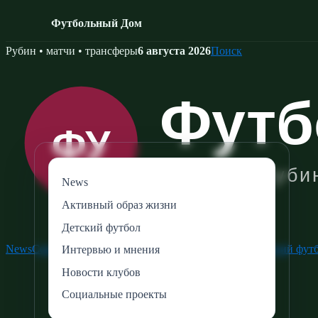
Футбольный Дом
Skip
Рубин • матчи • трансферы
6 августа 2026
Поиск
to
content
News
Активный образ жизни
Детский футбол
News
Социальные проекты
Активный образ жизни
Детский фут
Интервью и мнения
Новости клубов
Социальные проекты