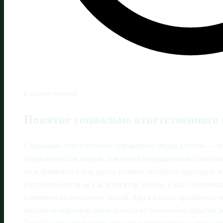
6 минут чтения
Понятие социально ответственного
Социально ответственное управление медиа клубом — эт
управленческая модель, в которой редакционная политик
подстраиваются под долгосрочные интересы аудитории 
рассматривается не как агрегатор лайков, а как публичн
влиянием на поведение людей. Здесь важны прозрачные 
механизм обратной связи и отказ от токсичных практик 