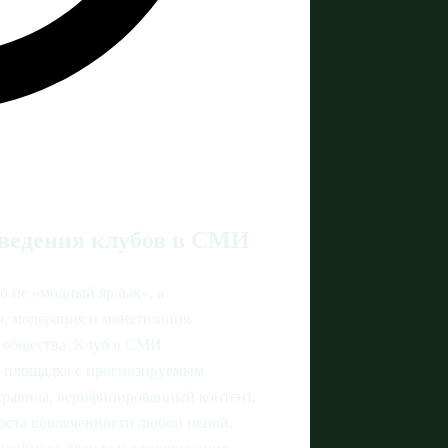
 ведения клубов в СМИ
о не «модный ярлык», а
а, модерация и монетизация
и общества. Клуб в СМИ
ая площадка с прогнозируемым
правила, верифицированный контент,
роста вовлеченности любой ценой.