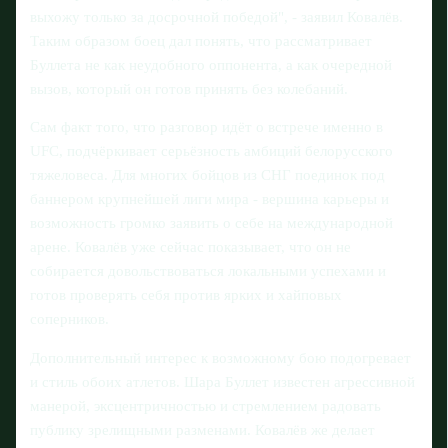
выхожу только за досрочной победой", - заявил Ковалёв.
Таким образом боец дал понять, что рассматривает
Буллета не как неудобного оппонента, а как очередной
вызов, который он готов принять без колебаний.
Сам факт того, что разговор идёт о встрече именно в
UFC, подчёркивает серьёзность амбиций белорусского
тяжеловеса. Для многих бойцов из СНГ поединок под
баннером крупнейшей лиги мира - вершина карьеры и
возможность громко заявить о себе на международной
арене. Ковалёв уже сейчас показывает, что он не
собирается довольствоваться локальными успехами и
готов проверять себя против ярких и хайповых
соперников.
Дополнительный интерес к возможному бою подогревает
и стиль обоих атлетов. Шара Буллет известен агрессивной
манерой, эксцентричностью и стремлением радовать
публику зрелищными разменами. Ковалёв же делает