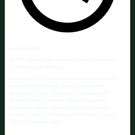
4 минут чтения
"БелАЗ": белорусский тяжеловес пообещал досрочно
остановить Шару Буллета
Белорусский боец смешанных единоборств Владислав
Ковалёв, более известный фанатам под громким
прозвищем "БелАЗ", высказался о потенциальном
противостоянии с одним из самых обсуждаемых
российских бойцов - Шарой Буллетом. По словам
Ковалёва, если их пути пересекутся в октагоне, бой не
дойдёт до решения судей.