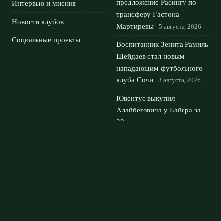
предложение Расингу по
Интервью и мнения
трансферу Гастона
Новости клубов
Мартирены
5 августа, 2026
Социальные проекты
Воспитанник Зенита Рамиль
Шейдаев стал новым
нападающим футбольного
клуба Сочи
3 августа, 2026
Ювентус выкупил
Алайбеговича у Байера за
30 млн евро: детали
трансфера
2 августа, 2026
ЦСКА – Крылья Советов:
упущенная победа в Москве
и ничья 1:1
1 августа, 2026
© 2026 Футбольный Дом
Новости Рубина