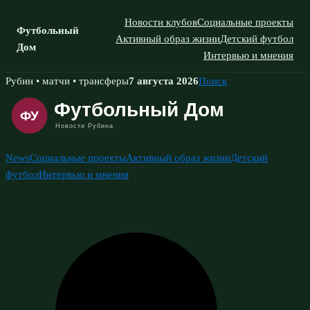
Новости клубов
Социальные проекты
Футбольный
Активный образ жизни
Детский футбол
Дом
Интервью и мнения
Skip
Рубин • матчи • трансферы
7 августа 2026
Поиск
to
content
News
Социальные проекты
Активный образ жизни
Детский
футбол
Интервью и мнения