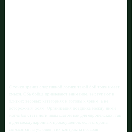
С точки зрения спортивной логики такой бой тоже имеет
смысл. Оба бойца привлекают внимание, выступают в
близких весовых категориях и готовы к ярким, а не
осторожным боям. Организация поединка между ними
могла бы стать логичным шагом как для европейских, так
и для международных промоушенов, если стороны
согласятся на условия и их контракты позволят