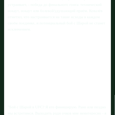
устраивает, - победа до финального гонга: технический
нокаут, нокаут или болевой/удушающий приём. Ковалёв
отметил, что настраивается на такие исходы в каждом
своём поединке, и потенциальный бой с Шарой не станет
исключением.
"Бой с Шарой в UFC? Я его финиширую. Рано или поздно
мы встретимся. Выходить ради очков мне неинтересно - я