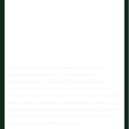
Досрочная победа над Рагозиным стала весомым
аргументом в пользу того, что Ковалёв готов к
следующему шагу в карьере. Победа удушающим
приёмом на таком уровне показывает, что белорус не
боится работать против опытных и крепких оппонентов, а
также умеет хладнокровно реализовывать моменты, когда
соперник допускает даже минимальную ошибку. Именно
это качество он намерен использовать и против Шары,
если поединок когда-нибудь состоится.