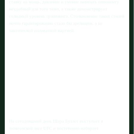
ставку на мощь, давление и умение навязать оппоненту
неудобный для того темп, а также демонстрирует
солидный уровень грэпплинга. Столкновение таких стилей
почти гарантированно стало бы зрелищем, а не
тактической шахматной партией.
На сегодняшний день Шара Буллет выступает в
заокеанской лиге UFC и постепенно набирает