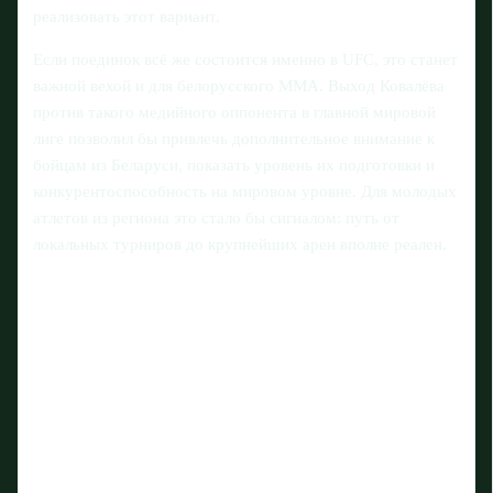
реализовать этот вариант.
Если поединок всё же состоится именно в UFC, это станет
важной вехой и для белорусского ММА. Выход Ковалёва
против такого медийного оппонента в главной мировой
лиге позволил бы привлечь дополнительное внимание к
бойцам из Беларуси, показать уровень их подготовки и
конкурентоспособность на мировом уровне. Для молодых
атлетов из региона это стало бы сигналом: путь от
локальных турниров до крупнейших арен вполне реален.