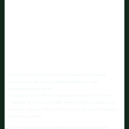
Ковалёв подчеркнул, что воспринимает возможный
поединок не как просто рейтинговый шаг, а как
принципиальный вызов:
он уверен, что в случае подписания боя в UFC сумеет
"закрыть" Буллета досрочно. Белорус прямо заявил, что
не видит смысла тянуть схватку на полную дистанцию и
работать на очки.
По его словам, единственный сценарий, который его