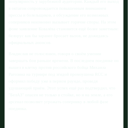
популярность у зарубежной аудитории. Каждый его выход
в октагон сопровождается повышенным вниманием
прессы и болельщиков, а обсуждение его возможных
соперников неизменно вызывает горячие споры. На этом
фоне заявление Ковалёва становится ещё более заметным:
белорус как бы заранее бросает вызов, не дожидаясь
официальных анонсов.
Владислав не голословен, говоря о своём умении
завершать бои раньше времени. В последнем поединке он
вышел в клетку против российского бойца Михаила
Рагозина на турнире под эгидой промоушена RCC и
оформил победу уже в первом раунде, проведя
удушающий приём. Этот успех ещё раз подтвердил, что
"БелАЗ" опасен не только в стойке, но и на земле, а его
арсенал позволяет угрожать сопернику в любой фазе
поединка.