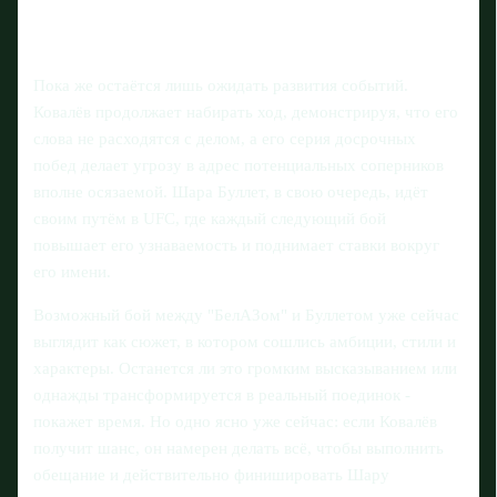
Пока же остаётся лишь ожидать развития событий.
Ковалёв продолжает набирать ход, демонстрируя, что его
слова не расходятся с делом, а его серия досрочных
побед делает угрозу в адрес потенциальных соперников
вполне осязаемой. Шара Буллет, в свою очередь, идёт
своим путём в UFC, где каждый следующий бой
повышает его узнаваемость и поднимает ставки вокруг
его имени.
Возможный бой между "БелАЗом" и Буллетом уже сейчас
выглядит как сюжет, в котором сошлись амбиции, стили и
характеры. Останется ли это громким высказыванием или
однажды трансформируется в реальный поединок -
покажет время. Но одно ясно уже сейчас: если Ковалёв
получит шанс, он намерен делать всё, чтобы выполнить
обещание и действительно финишировать Шару