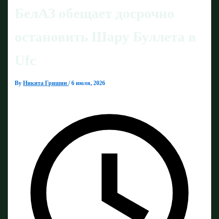
БелАЗ обещает досрочно
остановить Шару Буллета в
Ufc
By
Никита Гришин
/
6 июля, 2026