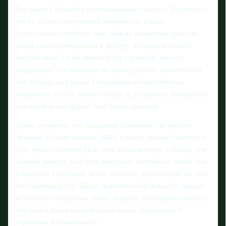
Для самого Ковалёва потенциальная схватка с Буллетом -
это не только спортивный интерес, но и шанс
существенно укрепить своё имя на медиапространстве.
Шара давно превратился в фигуру, которая вызывает
эмоции: кому-то он импонирует харизмой, кого-то
раздражают его выходки, но равнодушных практически
нет. Победа над таким соперником автоматически
поднимает статус любого бойца, а досрочное завершение
боя сделало бы эффект ещё более громким.
Стоит отметить, что подобные заявления - не просто
бравада. В современном ММА умение громко говорить о
себе играет важную роль: чем выше интерес к бойцу, тем
больше шансов получить выгодные контракты, яркие бои
и позицию в крупных лигах. Ковалёв, делая акцент на том,
что "финиширует" Шару, фактически формирует вокруг
возможного поединка сюжет заранее, подогревая интерес
публики и давая промоутерам повод задуматься о
подобном матчмейкинге.