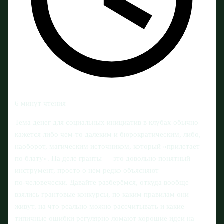
6 минут чтения
Тема денег для социальных инициатив в клубах обычно
кажется либо чем‑то далеким и бюрократическим, либо,
наоборот, магическим источником, который «прилетает
по блату». На деле гранты — это довольно понятный
инструмент, просто о нем редко объясняют
по‑человечески. Давайте разберёмся, откуда вообще
взялись грантовые конкурсы, по каким правилам они
живут, на что реально можно рассчитывать и какие
типичные ошибки регулярно ломают хорошие идеи на