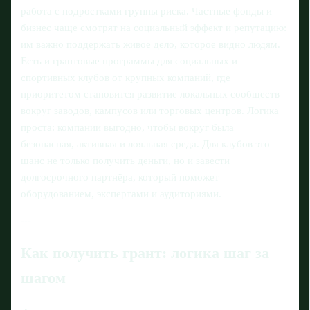
работа с подростками группы риска. Частные фонды и
бизнес чаще смотрят на социальный эффект и репутацию:
им важно поддержать живое дело, которое видно людям.
Есть и грантовые программы для социальных и
спортивных клубов от крупных компаний, где
приоритетом становится развитие локальных сообществ
вокруг заводов, кампусов или торговых центров. Логика
проста: компании выгодно, чтобы вокруг была
безопасная, активная и лояльная среда. Для клубов это
шанс не только получить деньги, но и завести
долгосрочного партнёра, который поможет
оборудованием, экспертами и аудиториями.
---
Как получить грант: логика шаг за
шагом