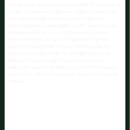
и бесплатный доступ для уязвимых групп. В такой модели
гранты для социальных проектов в клубах используются
как стартовый капитал: на них создаётся продукт —
отремонтированное помещение, отработанная методика,
обученная команда, — а дальше запускается более
стабильная схема, где часть расходов берут на себя
родители, спонсоры или местная администрация. Это
позволяет не «умереть» после окончания гранта и не
превращать каждую идею в бесконечную гонку по
конкурсам, когда вся энергия уходит на отчёты и заявки, а
до реальной работы с людьми руки доходят в последнюю
очередь.
---