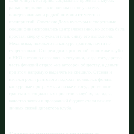
Если копнуть историю, социальные проекты в клубах
раньше держались в основном на энтузиазме,
пожертвованиях и редкой помощи от местных
предприятий. Советские Дома культуры и спортивные
секции финансировались централизованно, но логика была
простая: сверху спускали план, снизу его выполняли.
Механизма, похожего на конкурс грантов, почти не
существовало. С переходом к рыночной экономике клубы
и НКО внезапно оказались в ситуации, когда государство
часть функций отдало «на аутсорс» обществу, а деньги
при этом напрямую выделять не спешило. Отсюда и
начался рост грантового подхода: появились фонды,
конкурсные программы, а позже и государственные
гранты для социальных проектов в клубах, где идея,
качество заявки и прозрачный бюджет стали важнее
личных связей директора клуба.
---
Базовые принципы грантов и