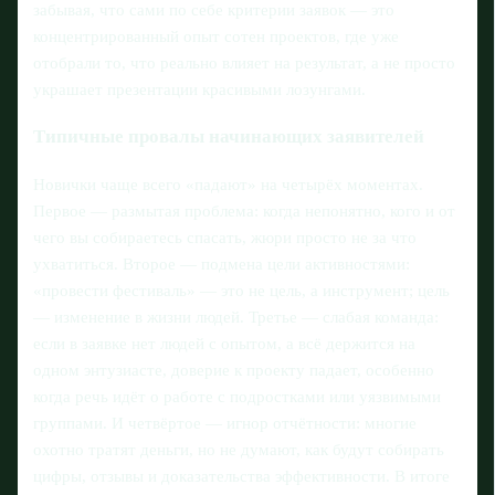
забывая, что сами по себе критерии заявок — это
концентрированный опыт сотен проектов, где уже
отобрали то, что реально влияет на результат, а не просто
украшает презентации красивыми лозунгами.
Типичные провалы начинающих заявителей
Новички чаще всего «падают» на четырёх моментах.
Первое — размытая проблема: когда непонятно, кого и от
чего вы собираетесь спасать, жюри просто не за что
ухватиться. Второе — подмена цели активностями:
«провести фестиваль» — это не цель, а инструмент; цель
— изменение в жизни людей. Третье — слабая команда:
если в заявке нет людей с опытом, а всё держится на
одном энтузиасте, доверие к проекту падает, особенно
когда речь идёт о работе с подростками или уязвимыми
группами. И четвёртое — игнор отчётности: многие
охотно тратят деньги, но не думают, как будут собирать
цифры, отзывы и доказательства эффективности. В итоге