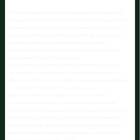
Хорошо видно, как меняется жизнь района, когда клубы
начинают осмысленно работать с грантами. Представьте
обычный молодёжный центр, где раньше всё крутилось
вокруг дискотек и случайных кружков. Команда решает
системно заняться профилактикой выгорания у
подростков, которые готовятся к экзаменам: запускает
программу встреч с психологами,
коворкинг‑пространство для подготовки и бесплатные
тренировки по настольному теннису как разгрузку.
Проект выигрывает один грант на оборудование, второй
— на оплату специалистов, третий — на
информационную кампанию. Через год у клуба
устойчивый поток ребят, улучшились показатели по
успеваемости, снизилось количество конфликтов в школе.
Эти истории редко попадают в новости, но именно так
финансирование превращается в реальную, ощутимую
для людей инфраструктуру поддержки, а не просто в
очередной отчёт на сайте фонда.