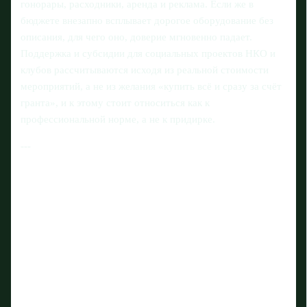
гонорары, расходники, аренда и реклама. Если же в
бюджете внезапно всплывает дорогое оборудование без
описания, для чего оно, доверие мгновенно падает.
Поддержка и субсидии для социальных проектов НКО и
клубов рассчитываются исходя из реальной стоимости
мероприятий, а не из желания «купить всё и сразу за счёт
гранта», и к этому стоит относиться как к
профессиональной норме, а не к придирке.
---