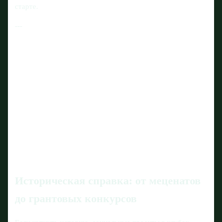
старте.
---
Историческая справка: от меценатов
до грантовых конкурсов