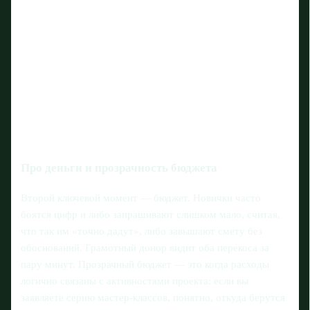
Про деньги и прозрачность бюджета
Второй ключевой момент — бюджет. Новички часто
боятся цифр и либо запрашивают слишком мало, считая,
что так им «точно дадут», либо завышают смету без
обоснований. Грамотный донор видит оба перекоса за
пару минут. Прозрачный бюджет — это когда расходы
логично связаны с активностями проекта: если вы
заявляете серию мастер‑классов, понятно, откуда берутся