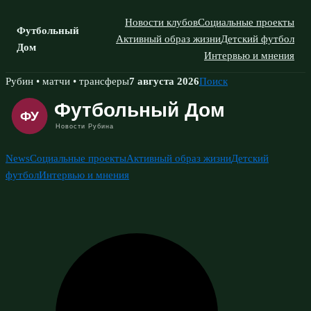
Новости клубов
Социальные проекты
Футбольный
Активный образ жизни
Детский футбол
Дом
Интервью и мнения
Skip
Рубин • матчи • трансферы
7 августа 2026
Поиск
to
content
News
Социальные проекты
Активный образ жизни
Детский
футбол
Интервью и мнения