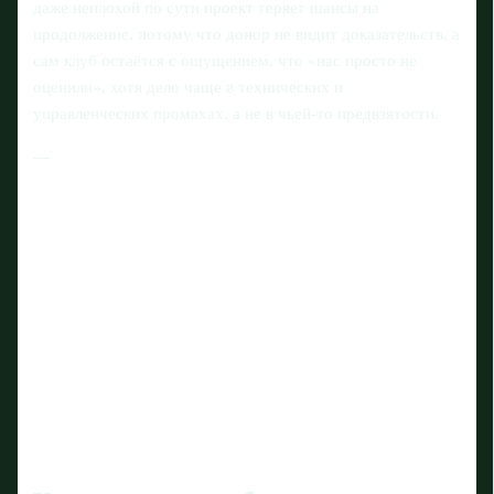
даже неплохой по сути проект теряет шансы на
продолжение, потому что донор не видит доказательств, а
сам клуб остаётся с ощущением, что «нас просто не
оценили», хотя дело чаще в технических и
управленческих промахах, а не в чьей‑то предвзятости.
---