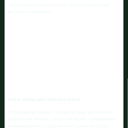
или местного сообщества, а не просто провести один
фестиваль и разойтись.
Кто и зачем даёт деньги клубам
Источников несколько. Государство выделяет средства,
когда проект помогает решать его задачи: профилактика
правонарушений, поддержка семей, развитие спорта,