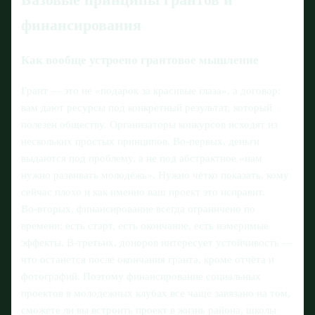
финансирования
Как вообще устроено грантовое мышление
Грант — это не «подарок за красивые глаза», а договор:
вам дают ресурсы под конкретный результат, который
полезен обществу. Организаторы конкурсов исходят из
нескольких простых принципов. Во‑первых, деньги
выдаются под проблему, а не под абстрактное «нам
нужно развивать молодёжь». Нужно чётко показать, кому
сейчас плохо и как именно ваш проект это исправит.
Во‑вторых, финансирование всегда ограничено по
времени: есть старт, есть окончание, есть измеримые
эффекты. В‑третьих, доноров интересует устойчивость —
что останется после окончания гранта, кроме отчёта и
фотографий. Поэтому финансирование социальных
проектов в молодежных клубах все чаще завязано на том,
сможете ли вы встроить проект в жизнь района, школы