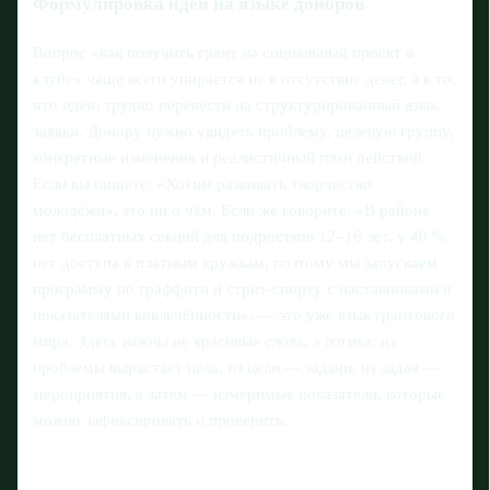
Формулировка идеи на языке доноров
Вопрос «как получить грант на социальный проект в
клубе» чаще всего упирается не в отсутствие денег, а в то,
что идею трудно перевести на структурированный язык
заявки. Донору нужно увидеть проблему, целевую группу,
конкретные изменения и реалистичный план действий.
Если вы пишете: «Хотим развивать творчество
молодёжи», это ни о чём. Если же говорите: «В районе
нет бесплатных секций для подростков 12–16 лет, у 40 %
нет доступа к платным кружкам, поэтому мы запускаем
программу по граффити и стрит‑спорту с наставниками и
показателями вовлечённости», — это уже язык грантового
мира. Здесь важны не красивые слова, а логика: из
проблемы вырастает цель, из цели — задачи, из задач —
мероприятия, а затем — измеримые показатели, которые
можно зафиксировать и проверить.