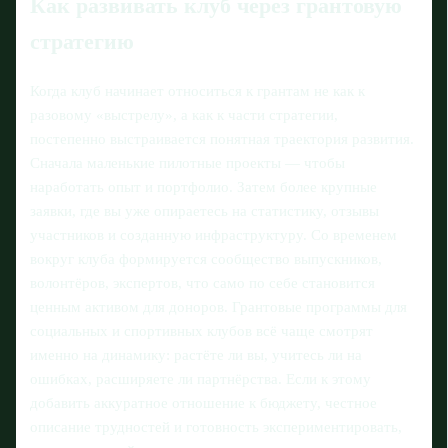
Как развивать клуб через грантовую
стратегию
Когда клуб начинает относиться к грантам не как к
разовому «выстрелу», а как к части стратегии,
постепенно выстраивается понятная траектория развития.
Сначала маленькие пилотные проекты — чтобы
наработать опыт и портфолио. Затем более крупные
заявки, где вы уже опираетесь на статистику, отзывы
участников и созданную инфраструктуру. Со временем
вокруг клуба формируется сообщество выпускников,
волонтёров, экспертов, что само по себе становится
ценным активом для доноров. Грантовые программы для
социальных и спортивных клубов всё чаще смотрят
именно на динамику: растёте ли вы, учитесь ли на
ошибках, расширяете ли партнёрства. Если к этому
добавить аккуратное отношение к бюджету, честное
описание трудностей и готовность экспериментировать,