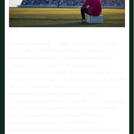
Самый живучий миф — «денег всё равно дают только
своим». Да, человеческий фактор везде существует, но
качественная заявка вполне способна пробиться без
«крёстных отцов», особенно если вы работаете с
понятной, острой проблемой. Второе заблуждение: «нас
не возьмут, потому что мы маленький клуб». Для доноров
это иногда даже плюс: маленьким структурам проще
разворачиваться и экспериментировать. Есть и
противоположный миф — что грант решит все проблемы
клуба. На деле это временный ресурс под конкретный
проект, а не универсальная замена устойчивому
финансированию. Наконец, многие уверены, что
грантовые программы — это «куча бумаг ради галочки»,