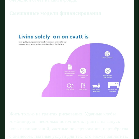
Смешанные модели финансирования
Жить только на грантах рискованно. Удачные клубы
комбинируют несколько источников: гранты на запуск
новых направлений, частные пожертвования, партнёрства
с бизнесом, платные услуги для тех, кто может заплатить,