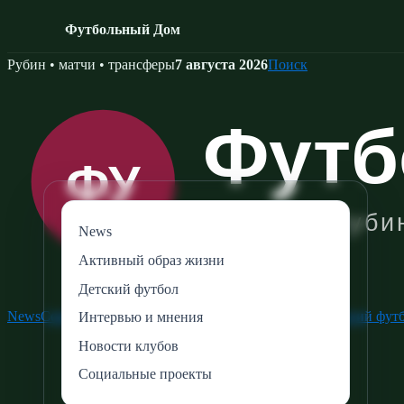
Футбольный Дом
Skip
Рубин • матчи • трансферы
7 августа 2026
Поиск
to
content
News
Активный образ жизни
Детский футбол
News
Социальные проекты
Активный образ жизни
Детский фут
Интервью и мнения
Новости клубов
Социальные проекты