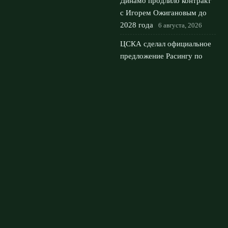
Динамо продлило контракт
с Игорем Ожигановым до
2028 года
6 августа, 2026
ЦСКА сделал официальное
предложение Расингу по
трансферу Гастона
Мартирены
5 августа, 2026
Воспитанник Зенита Рамиль
Шейдаев стал новым
нападающим футбольного
клуба Сочи
3 августа, 2026
© 2026 Футбольный Дом
Новости Рубина
News