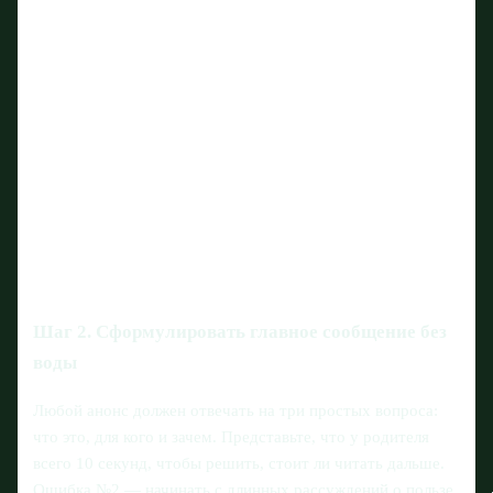
Шаг 2. Сформулировать главное сообщение без
воды
Любой анонс должен отвечать на три простых вопроса:
что это, для кого и зачем. Представьте, что у родителя
всего 10 секунд, чтобы решить, стоит ли читать дальше.
Ошибка №2 — начинать с длинных рассуждений о пользе