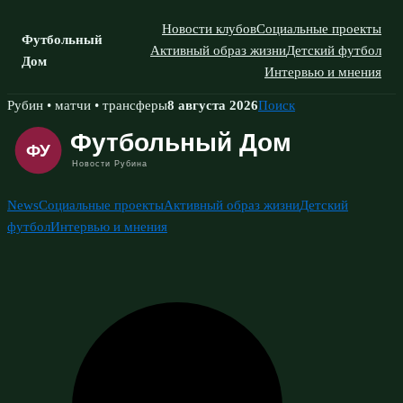
Новости клубов
Социальные проекты
Футбольный
Активный образ жизни
Детский футбол
Дом
Интервью и мнения
Skip
Рубин • матчи • трансферы
8 августа 2026
Поиск
to
content
News
Социальные проекты
Активный образ жизни
Детский
футбол
Интервью и мнения