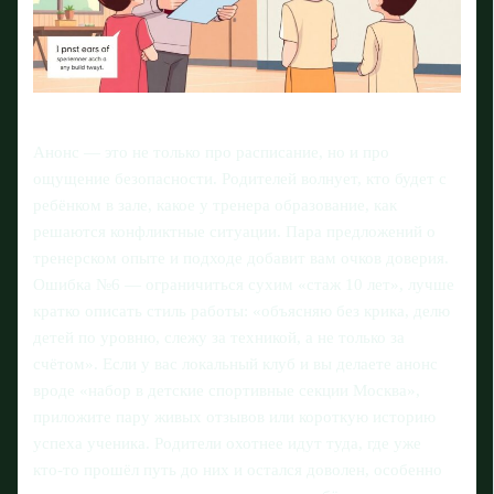
Анонс — это не только про расписание, но и про
ощущение безопасности. Родителей волнует, кто будет с
ребёнком в зале, какое у тренера образование, как
решаются конфликтные ситуации. Пара предложений о
тренерском опыте и подходе добавит вам очков доверия.
Ошибка №6 — ограничиться сухим «стаж 10 лет», лучше
кратко описать стиль работы: «объясняю без крика, делю
детей по уровню, слежу за техникой, а не только за
счётом». Если у вас локальный клуб и вы делаете анонс
вроде «набор в детские спортивные секции Москва»,
приложите пару живых отзывов или короткую историю
успеха ученика. Родители охотнее идут туда, где уже
кто‑то прошёл путь до них и остался доволен, особенно