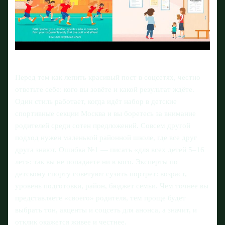
Перед тем как лепить красивый пост в соцсетях, честно
ответьте себе: кого вы зовёте и какой результат ждёте.
Один стиль работает, когда идёт набор в детские
спортивные секции Москва и вы боретесь за внимание
родителей среди сотен предложений. Совсем другой
подход нужен маленькой районной школе, где все друг
друга знают. Ошибка №1 — писать «для всех детей 5–16
лет»: так вы не попадаете ни в кого. Эксперты по
детскому спорту советуют сузить портрет: возраст,
уровень подготовки, район, бюджет семьи. Чем точнее вы
представляете «своего» родителя, тем проще будет
выбрать тон, акценты и соцсеть для анонса, а значит, и
отклик окажется живее и честнее.