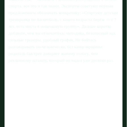
спорта, все это и так знают. Эксперты советуют первым
предложением обозначать конкретику: «Стартуют детские
тренировки по баскетболу, с какого возраста берём — с 7
лет, есть места в новичковую группу». Дальше коротко
добавьте, чем вы отличаетесь: методика, безопасный зал,
сильные тренеры, удобный график. Не бойтесь
разговаривать по‑человечески, без канцелярщины:
родитель быстрее доверяет живому голосу, чем
рекламному штампу, который он видел уже десятки раз.