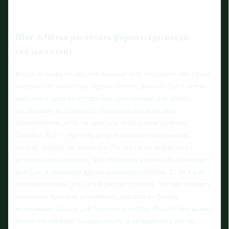
Шаг 3. Чётко расписать формат: где, когда,
сколько стоит
Когда человек понял, что формат ему подходит, его сразу
интересует логистика: время, место, деньги. Здесь очень
выручают детали: групповые тренировки для детей
расписание и стоимость, оплата помесячно или
абонементом, есть ли пробное бесплатное занятие.
Ошибка №3 — прятать цену в личных сообщениях,
многие просто не напишут. Эксперты по маркетингу
детских школ говорят, что открытая стоимость повышает
доверие и экономит время администраторов. Если у вас
платные секции для детей рядом со мной, честно укажите
диапазон: базовый абонемент, доплата за форму,
возможные скидки для братьев и сестёр. Родителям важно
понимать полный бюджет сразу, а не выяснять его по