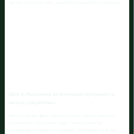
частям уже после того, как ребёнок влюбился в тренера.
Шаг 4. Разложить по полочкам программу и
пользу для ребёнка
Вместо общих фраз «развитие силы и выносливости»
расскажите, что реально будет происходить на
тренировке и к чему это приведёт. Например, если вы