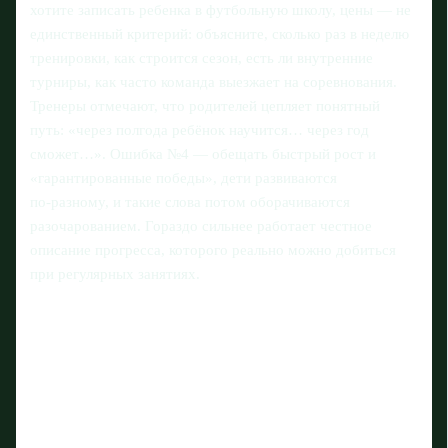
хотите записать ребенка в футбольную школу, цены — не
единственный критерий: объясните, сколько раз в неделю
тренировки, как строится сезон, есть ли внутренние
турниры, как часто команда выезжает на соревнования.
Тренеры отмечают, что родителей цепляет понятный
путь: «через полгода ребёнок научится… через год
сможет…». Ошибка №4 — обещать быстрый рост и
«гарантированные победы», дети развиваются
по‑разному, и такие слова потом оборачиваются
разочарованием. Гораздо сильнее работает честное
описание прогресса, которого реально можно добиться
при регулярных занятиях.