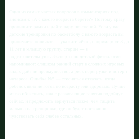
Один из самых частых вопросов в комментариях под
анонсами: «А с какого возраста берёте?» Поэтому сразу
пропишите рамки и дайте пару пояснений. Если у вас
детские тренировки по баскетболу с какого возраста вы
принимаете новичков — укажите чётко, например: «с 8 до
11 лет в младшую группу, старше — в
подготовительную». Эксперты по детской физиологии
напоминают: слишком ранний старт в сложных игровых
видах даёт не преимущество, а риск перегрузки и потери
интереса. Ошибка №5 — стесняться отказать, когда
ребёнок явно не готов по возрасту или здоровью. Лучше
мягко объяснить, какие развивающие занятия подойдут
сейчас, и предложить вернуться позже, чем тащить
малыша на тренировки, где он будет постоянно
чувствовать себя слабее остальных.