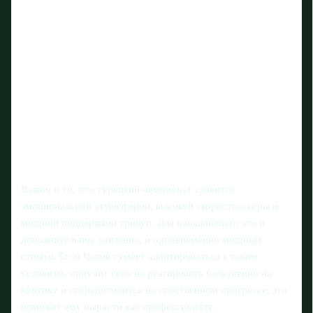
Важно и то, что турецкий чемпионат славится
эмоциональной атмосферой, высокой скоростью игры и
мощной поддержкой трибун. Для нападающего это и
дополнительное давление, и одновременно мощный
стимул. Если Чалов сумеет адаптироваться к таким
условиям, приучит себя не реагировать болезненно на
критику и сосредоточится на собственном прогрессе, это
поможет ему вырасти как профессионалу.