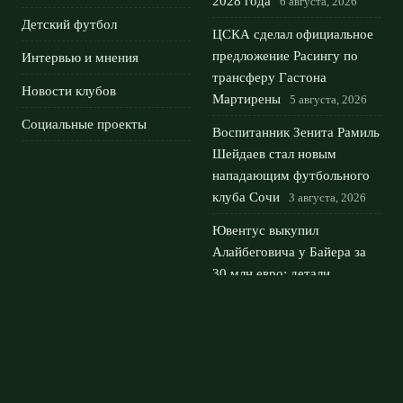
2028 года
6 августа, 2026
Детский футбол
ЦСКА сделал официальное
предложение Расингу по
Интервью и мнения
трансферу Гастона
Новости клубов
Мартирены
5 августа, 2026
Социальные проекты
Воспитанник Зенита Рамиль
Шейдаев стал новым
нападающим футбольного
клуба Сочи
3 августа, 2026
Ювентус выкупил
Алайбеговича у Байера за
30 млн евро: детали
трансфера
2 августа, 2026
ЦСКА – Крылья Советов:
упущенная победа в Москве
и ничья 1:1
1 августа, 2026