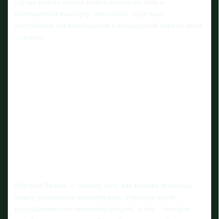
случае успеха аренда может перерасти либо в
полноценный трансфер, либо стать серьёзным
аргументом для возвращения в предыдущий клуб на иных
условиях.
История Чалова — пример того, как карьера форварда
может развиваться волнообразно. Периоды яркой
результативности сменяются спадом, затем – поиском