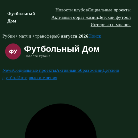
Новости клубов
Социальные проекты
Футбольный
Активный образ жизни
Детский футбол
Дом
Интервью и мнения
Skip
Рубин • матчи • трансферы
6 августа 2026
Поиск
to
content
News
Социальные проекты
Активный образ жизни
Детский
футбол
Интервью и мнения