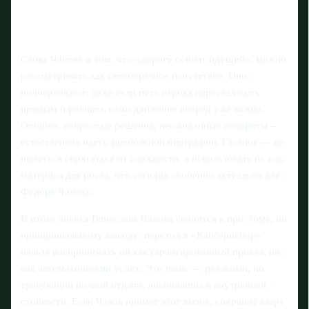
Слова Чанова о том, что «дорогу осилит идущий», можно
рассматривать как своеобразное напутствие. Они
подчёркивают: даже если путь игрока перестал быть
прямым и ровным, само движение вперёд уже важно.
Ошибки, непростые решения, неожиданные повороты –
естественная часть футбольной биографии. Главное — не
пытаться спрятаться от сложности, а использовать их как
материал для роста, что сегодня особенно актуально для
Фёдора Чалова.
В итоге оценка Вячеслава Чанова сводится к простому, но
принципиальному выводу: переход в «Кайсериспор»
нельзя воспринимать ни как гарантированный провал, ни
как автоматический успех. Это шанс — реальный, но
требующий полной отдачи, дисциплины и внутренней
стойкости. Если Чалов примет этот вызов, сохранит азарт