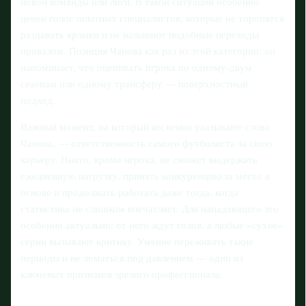
новой команды или лиги. В такой ситуации особенно
ценен голос опытных специалистов, которые не торопятся
раздавать ярлыки и не называют подобные переходы
провалом. Позиция Чанова как раз из этой категории: он
напоминает, что оценивать игрока по одному-двум
сезонам или одному трансферу — поверхностный
подход.
Важный момент, на который косвенно указывают слова
Чанова, — ответственность самого футболиста за свою
карьеру. Никто, кроме игрока, не сможет выдержать
ежедневную нагрузку, принять конкуренцию за место в
основе и продолжать работать даже тогда, когда
статистика не слишком впечатляет. Для нападающего это
особенно актуально: от него ждут голов, а любые «сухие»
серии вызывают критику. Умение переживать такие
периоды и не ломаться под давлением — один из
ключевых признаков зрелого профессионала.