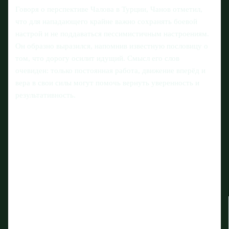
Говоря о перспективе Чалова в Турции, Чанов отметил,
что для нападающего крайне важно сохранять боевой
настрой и не поддаваться пессимистичным настроениям.
Он образно выразился, напомнив известную пословицу о
том, что дорогу осилит идущий. Смысл его слов
очевиден: только постоянная работа, движение вперёд и
вера в свои силы могут помочь вернуть уверенность и
результативность.