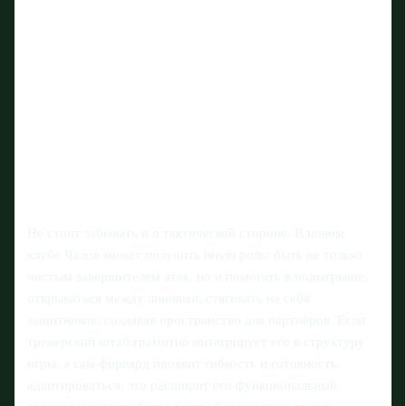
Не стоит забывать и о тактической стороне. В новом
клубе Чалов может получить иную роль: быть не только
чистым завершителем атак, но и помогать в подыгрыше,
открываться между линиями, стягивать на себя
защитников, создавая пространство для партнёров. Если
тренерский штаб грамотно интегрирует его в структуру
игры, а сам форвард проявит гибкость и готовность
адаптироваться, это расширит его функциональный