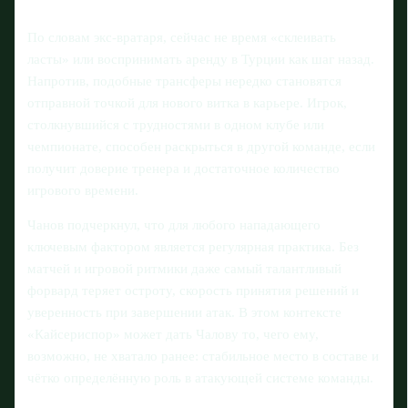
По словам экс-вратаря, сейчас не время «склеивать
ласты» или воспринимать аренду в Турции как шаг назад.
Напротив, подобные трансферы нередко становятся
отправной точкой для нового витка в карьере. Игрок,
столкнувшийся с трудностями в одном клубе или
чемпионате, способен раскрыться в другой команде, если
получит доверие тренера и достаточное количество
игрового времени.
Чанов подчеркнул, что для любого нападающего
ключевым фактором является регулярная практика. Без
матчей и игровой ритмики даже самый талантливый
форвард теряет остроту, скорость принятия решений и
уверенность при завершении атак. В этом контексте
«Кайсериспор» может дать Чалову то, чего ему,
возможно, не хватало ранее: стабильное место в составе и
чётко определённую роль в атакующей системе команды.