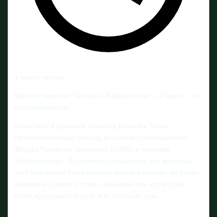
4 минут чтения
Чанов о переходе Чалова в «Кайсериспор»: «Главное – не
останавливаться»
Известный в прошлом голкипер Вячеслав Чанов
прокомментировал переезд российского нападающего
Фёдора Чалова из греческого ПАОКа в турецкий
«Кайсериспор». По мнению специалиста, для форварда
этот этап может стать важным шагом в карьере, но успех
напрямую зависит от того, насколько сам игрок будет
готов продолжать борьбу и не опускать руки.