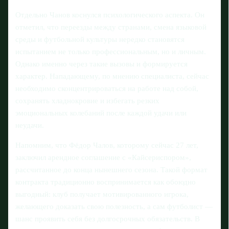
Отдельно Чанов коснулся психологического аспекта. Он
отметил, что переезды между странами, смена языковой
среды и футбольной культуры нередко становятся
испытанием не только профессиональным, но и личным.
Однако именно через такие вызовы и формируется
характер. Нападающему, по мнению специалиста, сейчас
необходимо сконцентрироваться на работе над собой,
сохранять хладнокровие и избегать резких
эмоциональных колебаний после каждой удачи или
неудачи.
Напомним, что Фёдор Чалов, которому сейчас 27 лет,
заключил арендное соглашение с «Кайсериспором»,
рассчитанное до конца нынешнего сезона. Такой формат
контракта традиционно воспринимается как обоюдно
выгодный: клуб получает мотивированного игрока,
желающего доказать свою полезность, а сам футболист —
шанс проявить себя без долгосрочных обязательств. В