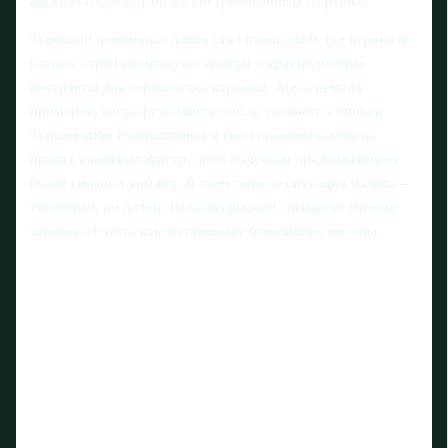
арсенал и сделает более востребованным на рынке.
Турецкий чемпионат давно стал площадкой, где игроки из
разных стран используют аренды и краткосрочные
контракты для перезапуска карьеры. Здесь немало
примеров, когда футболисты после удачного сезона в
Турции либо возвращались в свои прежние клубы на
правах ключевых фигур, либо получали предложение от
более сильных команд. В этом смысле ситуация Чалова –
типичный, но далеко не безнадёжный сценарий: многое
зависит от того, как он проведёт ближайшие месяцы.