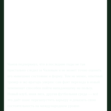
Чанов подчеркнул, что в последние годы не так
пристально следил за Чаловым и не может точно оценить
его нынешнее состояние и форму. Тем не менее, опытный
тренер и экс-вратарь уверен: сам факт перехода в новый
чемпионат способен пойти нападающему на пользу.
Новый клуб, иная лига, другая футбольная среда — всё
это даёт шанс перезапустить карьеру и доказать свою
состоятельность на международном уровне.