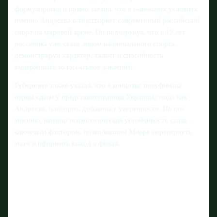
формулировки и прямо заявил, что в нынешних условиях
именно Андреева олицетворяет современный российский
спорт на мировой арене. Он подчеркнул, что в 19 лет
россиянка уже стала лицом национального спорта,
демонстрируя характер, талант и способность
выдерживать колоссальное давление.
Губерниев также указал, что в концовке полуфинала
нервы сдали у представительницы Украины, тогда как
Андреева, наоборот, добавила в уверенности. По его
мнению, именно психологическая устойчивость стала
ключевым фактором, позволившим Мирре перевернуть
матч и оформить выход в финал.