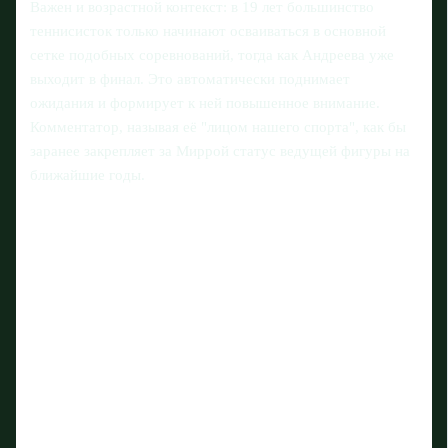
Важен и возрастной контекст: в 19 лет большинство
теннисисток только начинают осваиваться в основной
сетке подобных соревнований, тогда как Андреева уже
выходит в финал. Это автоматически поднимает
ожидания и формирует к ней повышенное внимание.
Комментатор, называя её "лицом нашего спорта", как бы
заранее закрепляет за Миррой статус ведущей фигуры на
ближайшие годы.