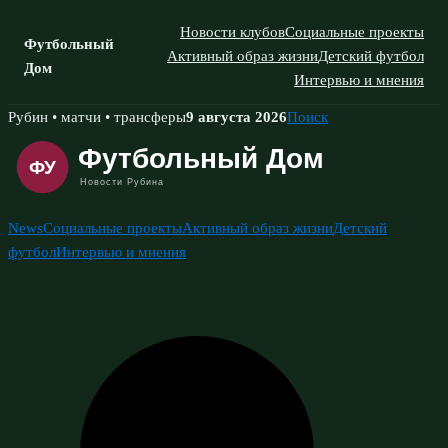
Новости клубов
Социальные проекты
Футбольный
Активный образ жизни
Детский футбол
Дом
Интервью и мнения
Skip
Рубин • матчи • трансферы
9 августа 2026
Поиск
to
content
News
Социальные проекты
Активный образ жизни
Детский
футбол
Интервью и мнения