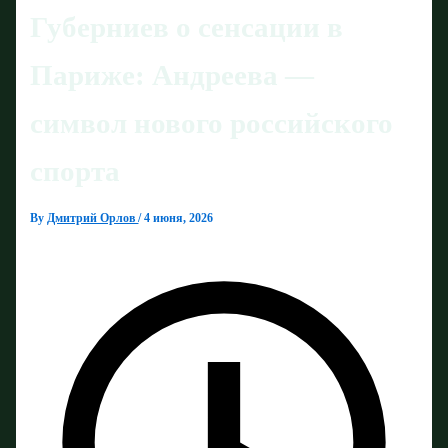
Губерниев о сенсации в
Париже: Андреева —
символ нового российского
спорта
By
Дмитрий Орлов
/
4 июня, 2026