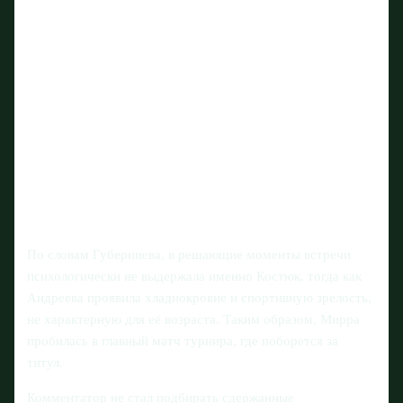
По словам Губерниева, в решающие моменты встречи
психологически не выдержала именно Костюк, тогда как
Андреева проявила хладнокровие и спортивную зрелость,
не характерную для её возраста. Таким образом, Мирра
пробилась в главный матч турнира, где поборется за
титул.
Комментатор не стал подбирать сдержанные