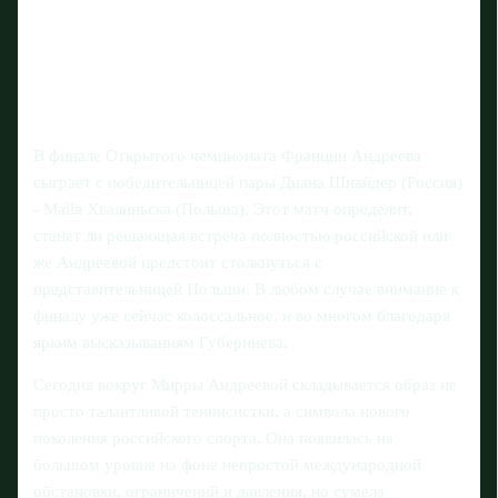
В финале Открытого чемпионата Франции Андреева
сыграет с победительницей пары Диана Шнайдер (Россия)
- Майя Хвалиньска (Польша). Этот матч определит,
станет ли решающая встреча полностью российской или
же Андреевой предстоит столкнуться с
представительницей Польши. В любом случае внимание к
финалу уже сейчас колоссальное, и во многом благодаря
ярким высказываниям Губерниева.
Сегодня вокруг Мирры Андреевой складывается образ не
просто талантливой теннисистки, а символа нового
поколения российского спорта. Она появилась на
большом уровне на фоне непростой международной
обстановки, ограничений и давления, но сумела