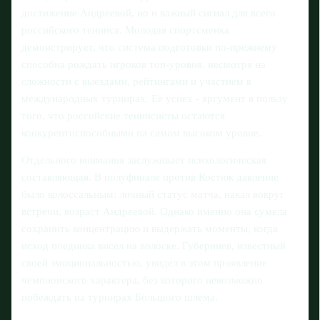
достижение Андреевой, но и важный сигнал для всего
российского тенниса. Молодая спортсменка
демонстрирует, что система подготовки по-прежнему
способна рождать игроков топ-уровня, несмотря на
сложности с выездами, рейтингами и участием в
международных турнирах. Её успех - аргумент в пользу
того, что российские теннисисты остаются
конкурентоспособными на самом высоком уровне.
Отдельного внимания заслуживает психологическая
составляющая. В полуфинале против Костюк давление
было колоссальным: личный статус матча, накал вокруг
встречи, возраст Андреевой. Однако именно она сумела
сохранить концентрацию и выдержать моменты, когда
исход поединка висел на волоске. Губерниев, известный
своей эмоциональностью, увидел в этом проявление
чемпионского характера, без которого невозможно
побеждать на турнирах Большого шлема.