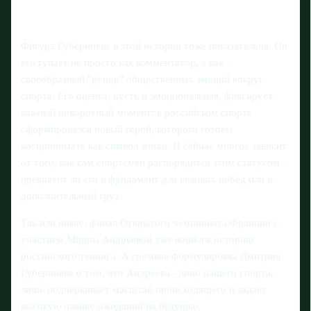
Фигура Губерниева в этой истории тоже показательна. Он
выступает не просто как комментатор, а как
своеобразный "рупор" общественных эмоций вокруг
спорта. Его оценка, пусть и эмоциональная, фиксирует
важный поворотный момент: в российском спорте
сформировался новый герой, которого готовы
воспринимать как символ эпохи. И сейчас многое зависит
от того, как сам спортсмен распорядится этим статусом -
превратит ли его в фундамент для великих побед или в
дополнительный груз.
Так или иначе, финал Открытого чемпионата Франции с
участием Мирры Андреевой уже вошёл в историю
российского тенниса. А громкая формулировка Дмитрия
Губерниева о том, что Андреева - лицо нашего спорта,
лишь подчёркивает масштаб происходящего и задаёт
высокую планку ожиданий на будущее.