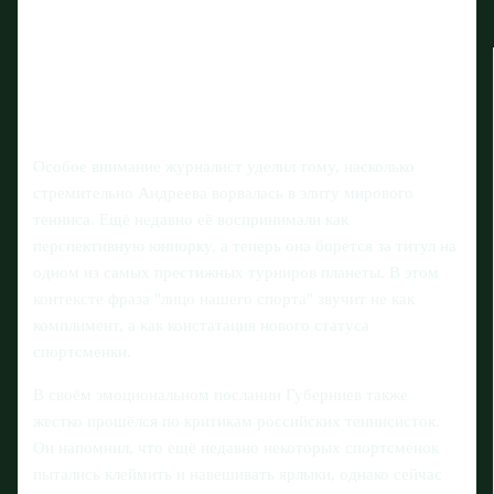
Особое внимание журналист уделил тому, насколько
стремительно Андреева ворвалась в элиту мирового
тенниса. Ещё недавно её воспринимали как
перспективную юниорку, а теперь она борется за титул на
одном из самых престижных турниров планеты. В этом
контексте фраза "лицо нашего спорта" звучит не как
комплимент, а как констатация нового статуса
спортсменки.
В своём эмоциональном послании Губерниев также
жестко прошёлся по критикам российских теннисисток.
Он напомнил, что ещё недавно некоторых спортсменок
пытались клеймить и навешивать ярлыки, однако сейчас