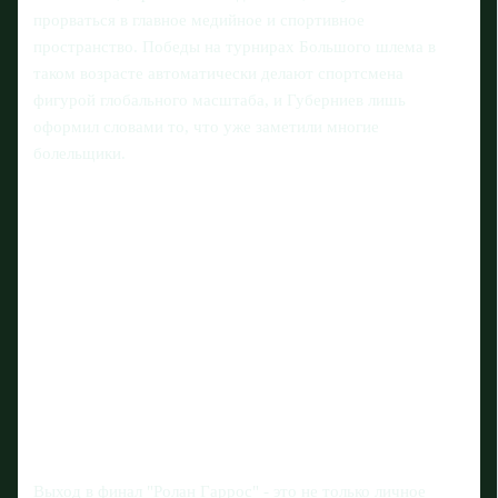
прорваться в главное медийное и спортивное
пространство. Победы на турнирах Большого шлема в
таком возрасте автоматически делают спортсмена
фигурой глобального масштаба, и Губерниев лишь
оформил словами то, что уже заметили многие
болельщики.
Выход в финал "Ролан Гаррос" - это не только личное