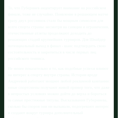
То, что Губерниев акцентирует внимание на российском
финале, тоже не случайно. Появление в решающем матче
сразу двух россиянок стало бы мощным символом для
всего спорта страны: несмотря на санкции и ограничения,
отечественные атлеты продолжают доходить до
решающих стадий крупнейших турниров. Для Шнайдер
потенциальный выход в финал - шанс подтвердить свою
состоятельность и закрепиться в числе первых лиц
российского тенниса.
Не менее показательно и то, как подобные успехи влияют
на интерес к спорту внутри страны. Истории вроде
Андреевой работают мощнее любой рекламной кампании:
юные спортсмены получают живой пример того, что даже
в непростых условиях можно дойти до верха и бороться
за самые престижные титулы. Высказывания Губерниева,
сколько бы споров они ни вызывали, подогревают интерес
и создают вокруг турнира дополнительный