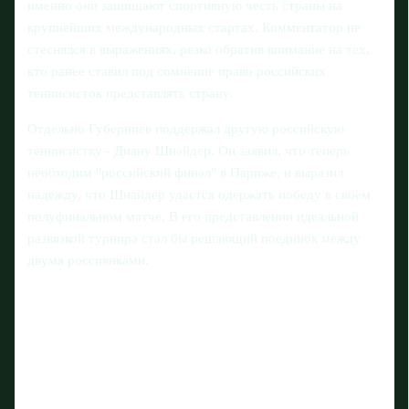
именно они защищают спортивную честь страны на
крупнейших международных стартах. Комментатор не
стеснялся в выражениях, резко обратив внимание на тех,
кто ранее ставил под сомнение право российских
теннисисток представлять страну.
Отдельно Губерниев поддержал другую российскую
теннисистку - Диану Шнайдер. Он заявил, что теперь
необходим "российский финал" в Париже, и выразил
надежду, что Шнайдер удастся одержать победу в своём
полуфинальном матче. В его представлении идеальной
развязкой турнира стал бы решающий поединок между
двумя россиянками.