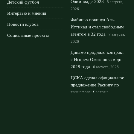
Олимпиаде‑2028
8 августа,
Детский футбол
2026
Интервью и мнения
Фабиньо покинул Аль-
Новости клубов
Иттихад и стал свободным
агентом в 32 года
7 августа,
Социальные проекты
2026
Динамо продлило контракт
с Игорем Ожигановым до
2028 года
6 августа, 2026
ЦСКА сделал официальное
предложение Расингу по
трансферу Гастона
Мартирены
5 августа, 2026
Воспитанник Зенита Рамиль
Шейдаев стал новым
нападающим футбольного
клуба Сочи
3 августа, 2026