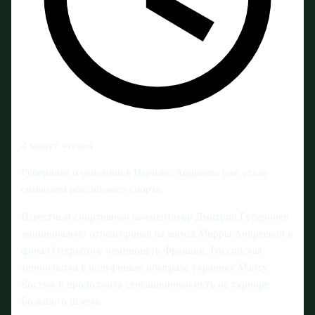
4 минут чтения
Губерниев о сенсации в Париже: Андреева уже стала
символом российского спорта
Известный спортивный комментатор Дмитрий Губерниев
эмоционально отреагировал на выход Мирры Андреевой в
финал Открытого чемпионата Франции. Российская
теннисистка в полуфинале обыграла украинку Марту
Костюк и продолжила сенсационный путь на турнире
Большого шлема.