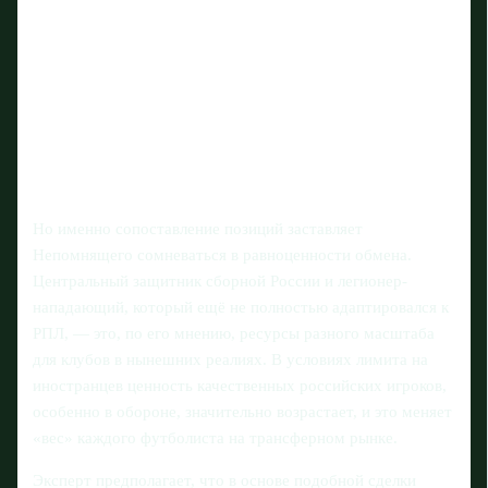
Но именно сопоставление позиций заставляет
Непомнящего сомневаться в равноценности обмена.
Центральный защитник сборной России и легионер-
нападающий, который ещё не полностью адаптировался к
РПЛ, — это, по его мнению, ресурсы разного масштаба
для клубов в нынешних реалиях. В условиях лимита на
иностранцев ценность качественных российских игроков,
особенно в обороне, значительно возрастает, и это меняет
«вес» каждого футболиста на трансферном рынке.
Эксперт предполагает, что в основе подобной сделки