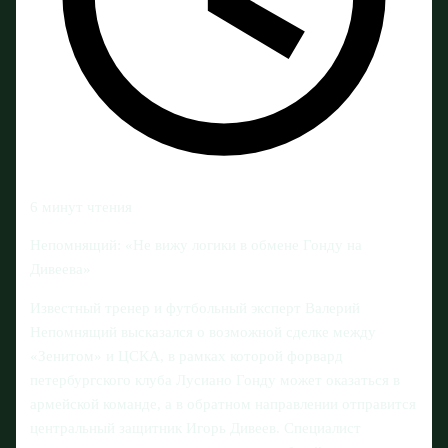
6 минут чтения
Непомнящий: «Не вижу логики в обмене Гонду на
Дивеева»
Известный тренер и футбольный эксперт Валерий
Непомнящий высказался о возможной сделке между
«Зенитом» и ЦСКА, в рамках которой форвард
петербургского клуба Лусиано Гонду может оказаться в
армейской команде, а в обратном направлении отправится
центральный защитник Игорь Дивеев. Специалист