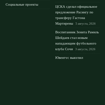
Социальные проекты
ЦСКА сделал официальное
предложение Расингу по
трансферу Гастона
Мартирены
5 августа, 2026
Воспитанник Зенита Рамиль
Шейдаев стал новым
нападающим футбольного
клуба Сочи
3 августа, 2026
Ювентус выкупил
Алайбеговича у Байера за
30 млн евро: детали
трансфера
2 августа, 2026
© 2026 Футбольный Дом
Новости Рубина