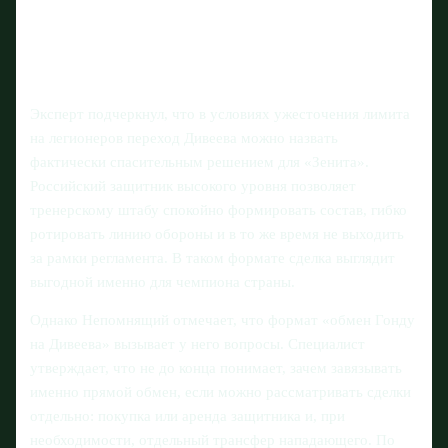
Эксперт подчеркнул, что в условиях ужесточения лимита
на легионеров переход Дивеева можно назвать
фактически спасительным решением для «Зенита».
Российский защитник высокого уровня позволяет
тренерскому штабу спокойно формировать состав, гибко
ротировать линию обороны и в то же время не выходить
за рамки регламента. В таком формате сделка выглядит
выгодной именно для чемпиона страны.
Однако Непомнящий отмечает, что формат «обмен Гонду
на Дивеева» вызывает у него вопросы. Специалист
утверждает, что не до конца понимает, зачем завязывать
именно прямой обмен, если можно рассматривать сделки
отдельно: покупка или аренда защитника и, при
необходимости, отдельный трансфер нападающего. По