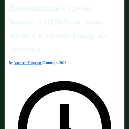
Непомнящий о сделке
Зенита и ЦСКА: не вижу
логики в обмене Гонду на
Дивеева
By
Алексей Морозов
/
9 января, 2026