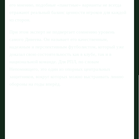
его мнению, подобные «пакетные» варианты не всегда
отражают реальный баланс ценности игроков для каждой
из сторон.
При этом эксперт не подвергает сомнению уровень
самого Дивеева. Он называет его качественным,
надежным и перспективным футболистом, который уже
доказал свою состоятельность как в клубе, так и в
национальной команде. Для РПЛ, по словам
Непомнящего, это один из опорных центральных
защитников, вокруг которых можно выстраивать линию
обороны на годы вперёд.