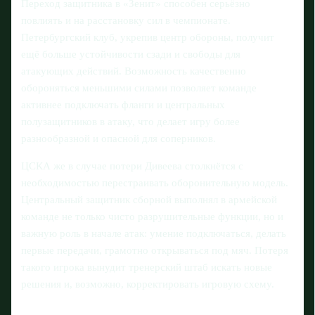
Переход защитника в «Зенит» способен серьёзно
повлиять и на расстановку сил в чемпионате.
Петербургский клуб, укрепив центр обороны, получит
ещё больше устойчивости сзади и свободы для
атакующих действий. Возможность качественно
обороняться меньшими силами позволяет команде
активнее подключать фланги и центральных
полузащитников в атаку, что делает игру более
разнообразной и опасной для соперников.
ЦСКА же в случае потери Дивеева столкнётся с
необходимостью перестраивать оборонительную модель.
Центральный защитник сборной выполнял в армейской
команде не только чисто разрушительные функции, но и
важную роль в начале атак: умение подключаться, делать
первые передачи, грамотно открываться под мяч. Потеря
такого игрока вынудит тренерский штаб искать новые
решения и, возможно, корректировать игровую схему.