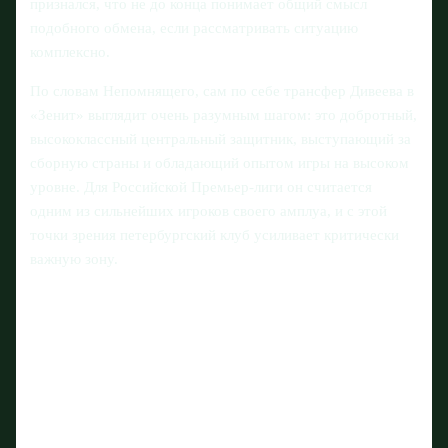
признался, что не до конца понимает общий смысл
подобного обмена, если рассматривать ситуацию
комплексно.
По словам Непомнящего, сам по себе трансфер Дивеева в
«Зенит» выглядит очень разумным шагом: это добротный,
высококлассный центральный защитник, выступающий за
сборную страны и обладающий опытом игры на высоком
уровне. Для Российской Премьер-лиги он считается
одним из сильнейших игроков своего амплуа, и с этой
точки зрения петербургский клуб усиливает критически
важную зону.