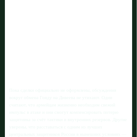
Пока сделки официально не оформлены, обсуждения
вокруг обмена Гонду на Дивеева не утихают. Одни
считают, что армейцам жизненно необходим свежий
импульс в атаке и они смогут компенсировать потерю
защитника за счёт тактики и внутренних резервов. Другие
уверены, что расставаться с одним из лучших
центральных защитников России в нынешних условиях —