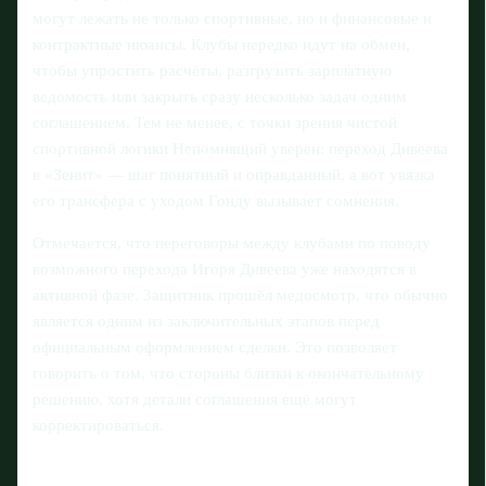
могут лежать не только спортивные, но и финансовые и
контрактные нюансы. Клубы нередко идут на обмен,
чтобы упростить расчёты, разгрузить зарплатную
ведомость или закрыть сразу несколько задач одним
соглашением. Тем не менее, с точки зрения чистой
спортивной логики Непомнящий уверен: переход Дивеева
в «Зенит» — шаг понятный и оправданный, а вот увязка
его трансфера с уходом Гонду вызывает сомнения.
Отмечается, что переговоры между клубами по поводу
возможного перехода Игоря Дивеева уже находятся в
активной фазе. Защитник прошёл медосмотр, что обычно
является одним из заключительных этапов перед
официальным оформлением сделки. Это позволяет
говорить о том, что стороны близки к окончательному
решению, хотя детали соглашения ещё могут
корректироваться.