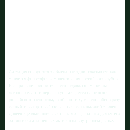
Ситуация вокруг этого обмена наглядно показывает, как
меняется философия комплектования российских клубов.
Если раньше приоритет часто отдавался именитым
легионерам, то теперь фокус смещается на игроков с
российским паспортом, особенно тех, кто способен сразу
же выйти в стартовый состав и держать высокий уровень.
Дивеев идеально вписывается в этот тренд, что делает его
одним из самых ценных активов на внутреннем рынке.