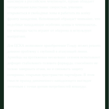
максимум в российском чемпионате, однако обладает
интересными качествами: скоростью, умением
открываться в свободные зоны и работать по всему
фронту нападения. Непомнящий обращает внимание, что
подобные нападающие особенно ценны в чемпионатах,
где команды часто играют от обороны и используют
контратаки.
Для ЦСКА возможное приобретение Гонду может решить
давнюю проблему с глубиной в атакующей линии.
Армейцы на протяжении нескольких сезонов испытывают
дефицит стабильного голевого форварда, способного не
только завершать атаки, но и связывать защиту
соперника, открывая пространство партнёрам. В этом
смысле приход динамичного нападающего выглядит
логичным с точки зрения потребностей команды.