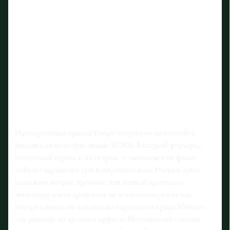
Одновременно приход Гонду теоретически способен
оживить атакующую линию ЦСКА. Быстрый форвард,
способный играть и на острие, и смещаться на фланг,
добавит вариантов при построении атак. Однако здесь
возникает вопрос времени: для полной адаптации
легионеру часто требуется не один месяц, тогда как
потеря ключевого защитника ощущается сразу. Именно
эту разницу по времени эффекта Непомнящий считает