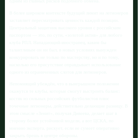
одним из главных рисков подобного обмена.
В более широком контексте будущий лимит на легионеров
заставляет пересматривать ценность каждой позиции.
Центральный защитник высокого уровня с российским
паспортом — это, по сути, «золотой актив» для любого
клуба РПЛ. Нападающий-иностранец, каким бы
талантливым он ни был, в новых условиях вынужден
конкурировать не только по мастерству, но и по тому,
насколько его присутствие оправдывает использование
одного из ограниченных слотов для легионеров.
Непомнящий убеждён, что в выигрышном положении
окажутся те клубы, которые смогут выстроить баланс:
костяк из сильных российских футболистов плюс
точечные легионеры, действительно делающие разницу. В
этом смысле «Зенит», получая Дивеева, делает шаг в
сторону более устойчивой модели, а вот ЦСКА, по
мнению эксперта, рискует, если не сумеет оперативно
закрыть брешь в центре обороны.