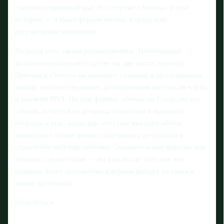
слишком серьёзный шаг. На стороне «Зенита» в этой
истории — и трансферная логика, и грядущие
регуляторные изменения.
Подводя итог своим размышлениям, Непомнящий
фактически разделяет сделку на две части: переход
Дивеева в «Зенит» он называет сильным и продуманным
ходом, соответствующим долгосрочным интересам клуба
и реалиям РПЛ. Но сам формат обмена на Гонду, по его
словам, остаётся не до конца понятным и вызывает
вопросы о том, насколько этот шаг выгоден обеим
командам с точки зрения спортивного результата и
стратегической перспективы. Окончательные выводы, как
обычно, сделает поле — но уже после того, как все
подписи будут поставлены и игроки выйдут на газон в
новых футболках.
Поделиться