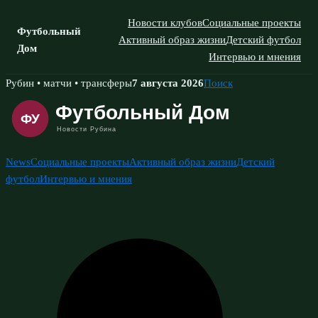
Новости клубов
Социальные проекты
Футбольный
Активный образ жизни
Детский футбол
Дом
Интервью и мнения
Skip
Рубин • матчи • трансферы
7 августа 2026
Поиск
to
content
News
Социальные проекты
Активный образ жизни
Детский
футбол
Интервью и мнения