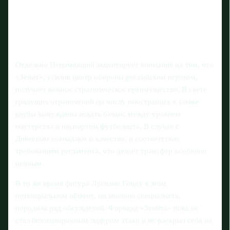
Отдельно Непомнящий акцентирует внимание на том, что
«Зенит», усилив центр обороны российским игроком,
получает важное стратегическое преимущество. В свете
грядущих ограничений по числу иностранцев в заявке
клубы вынуждены искать баланс между уровнем
мастерства и паспортом футболиста. В случае с
Дивеевым совпадают и качество, и соответствие
требованиям регламента, что делает трансфер особенно
ценным.
В то же время фигура Лусиано Гонду в этом
потенциальном обмене, по мнению специалиста,
породила ряд обсуждений. Форвард «Зенита» пока не
стал безоговорочным лидером атаки и не раскрыл себя на