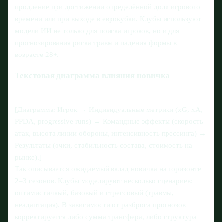
продление при достижении определённой доли игрового
времени или при выходе в еврокубки. Клубы используют
модели ИИ не только для поиска игроков, но и для
прогнозирования риска травм и падения формы в
возрасте 28+.
Текстовая диаграмма влияния новичка
[Диаграмма: Игрок → Индивидуальные метрики (xG, xA,
PPDA, progressive runs) → Командные эффекты (скорость
атак, высота линии обороны, интенсивность прессинга) →
Результаты (очки, стабильность состава, стоимость на
рынке).]
Так описывается ожидаемый вклад новичка на горизонте
2–3 сезонов. Клубы моделируют несколько сценариев:
оптимистичный, базовый и стрессовый (травмы,
неадаптация). В зависимости от разброса прогнозов
корректируется либо сумма трансфера, либо структура