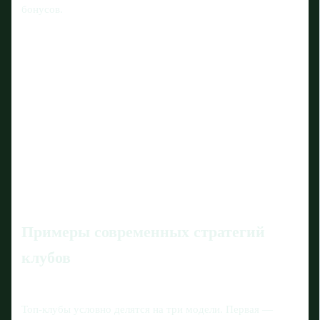
бонусов.
Примеры современных стратегий
клубов
Топ-клубы условно делятся на три модели. Первая —