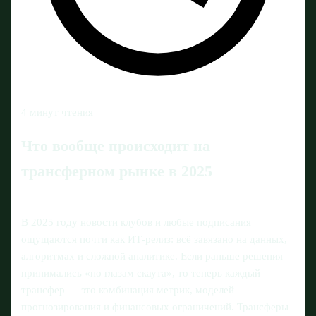
4 минут чтения
Что вообще происходит на
трансферном рынке в 2025
В 2025 году новости клубов и любые подписания
ощущаются почти как ИТ-релиз: всё завязано на данных,
алгоритмах и сложной аналитике. Если раньше решения
принимались «по глазам скаута», то теперь каждый
трансфер — это комбинация метрик, моделей
прогнозирования и финансовых ограничений. Трансферы