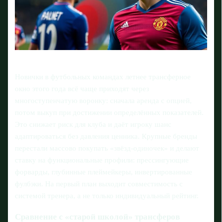
Новички в футбольных командах летнее трансферное
окно этого года всё чаще приходят через
многоступенчатую воронку: сначала аренда с опцией,
потом выкуп при достижении определённых показателей.
Это снижает риск для клуба и даёт игроку шанс
адаптироваться без давления ценника. Крупные бренды
перестали массово покупать «звёзд-одиночек» и делают
ставку на функциональные профили: прессингующие
форварды, глубинные плеймейкеры, инвертированные
фулбэки. На первый план выходит совместимость с
системой тренера, а не только индивидуальный рейтинг.
Сравнение с «старой школой» трансферов