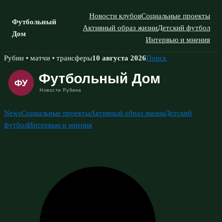
Новости клубов
Социальные проекты
Футбольный
Активный образ жизни
Детский футбол
Дом
Интервью и мнения
Skip
Рубин • матчи • трансферы
10 августа 2026
Поиск
to
content
News
Социальные проекты
Активный образ жизни
Детский
футбол
Интервью и мнения