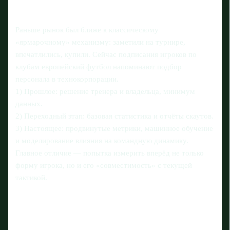
Раньше рынок был ближе к классическому
«ярмарочному» механизму: заметили на турнире,
впечатлились, купили. Сейчас подписания игроков по
клубам европейский футбол напоминают подбор
персонала в технокорпорации.
1) Прошлое: решение тренера и владельца, минимум
данных.
2) Переходный этап: базовая статистика и отчёты скаутов.
3) Настоящее: продвинутые метрики, машинное обучение
и моделирование влияния на командную динамику.
Главное отличие — попытка измерить вперёд не только
форму игрока, но и его «совместимость» с текущей
тактикой.