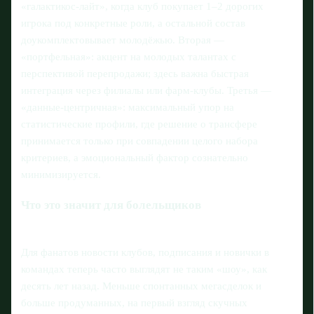
«галактикос-лайт», когда клуб покупает 1–2 дорогих
игрока под конкретные роли, а остальной состав
доукомплектовывает молодёжью. Вторая —
«портфельная»: акцент на молодых талантах с
перспективой перепродажи; здесь важна быстрая
интеграция через филиалы или фарм-клубы. Третья —
«данные-центричная»: максимальный упор на
статистические профили, где решение о трансфере
принимается только при совпадении целого набора
критериев, а эмоциональный фактор сознательно
минимизируется.
Что это значит для болельщиков
Для фанатов новости клубов, подписания и новички в
командах теперь часто выглядят не таким «шоу», как
десять лет назад. Меньше спонтанных мегасделок и
больше продуманных, на первый взгляд скучных