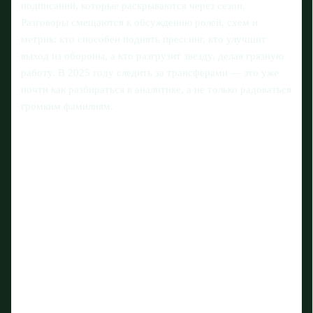
подписаний, которые раскрываются через сезон.
Разговоры смещаются к обсуждению ролей, схем и
метрик: кто способен поднять прессинг, кто улучшит
выход из обороны, а кто разгрузит звезду, делая грязную
работу. В 2025 году следить за трансферами — это уже
почти как разбираться в аналитике, а не только радоваться
громким фамилиям.