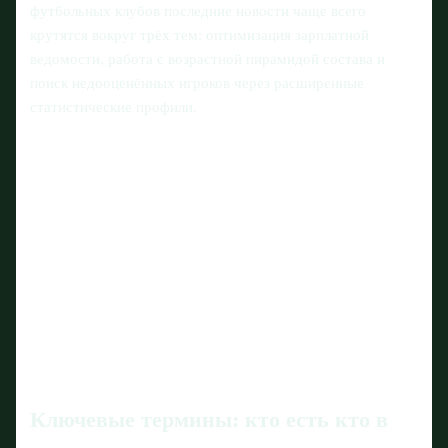
футбольных клубов последние новости чаще всего
крутятся вокруг трёх тем: оптимизация зарплатной
ведомости, работа с возрастной пирамидой состава и
поиск недооценённых игроков через расширенные
статистические профили.
Ключевые термины: кто есть кто в