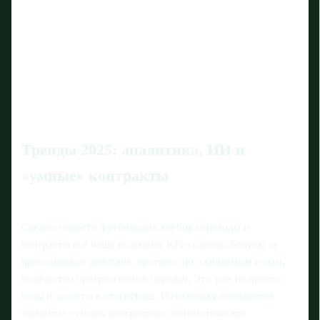
Тренды 2025: аналитика, ИИ и
«умные» контракты
Свежие новости футбольных клубов переходы и
контракты всё чаще включают KPI-условия: бонусы за
прессинговые действия, прогресс по ожидаемым голам,
количество прогрессивных передач. Это уже не просто
голы и ассисты в статистике. Потихоньку появляются
элементы «умных контрактов»: автоматическое