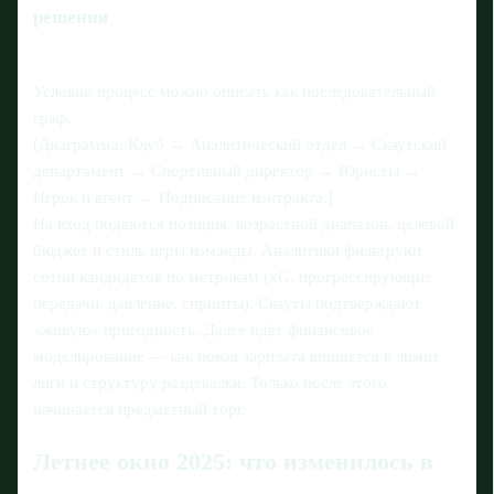
решения
Условно процесс можно описать как последовательный
граф.
[Диаграмма: Клуб → Аналитический отдел → Скаутский
департамент → Спортивный директор → Юристы →
Игрок и агент → Подписание контракта.]
На вход подаются позиция, возрастной диапазон, целевой
бюджет и стиль игры команды. Аналитики фильтруют
сотни кандидатов по метрикам (xG, прогрессирующие
передачи, давление, спринты). Скауты подтверждают
«живую» пригодность. Далее идёт финансовое
моделирование — как новая зарплата впишется в лимит
лиги и структуру раздевалки. Только после этого
начинается предметный торг.
Летнее окно 2025: что изменилось в