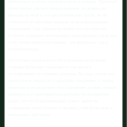
побороться за более серьёзную роль в команде. Прошлый
сезон вышел для него неоднозначным: он девять раз
выходил на поле в составе грозненского клуба, но не
отметился ни забитыми мячами, ни результативными
передачами. Сам Пряхин признаёт, что способен на
большее и намерен использовать вынужденную паузу для
того, чтобы вернуться сильнее - как физически, так и
психологически.
Отсутствие голов и ассистов в прошлом розыгрыше
турнира футболист объясняет в том числе и
нестабильным состоянием здоровья. По ходу сезона ему
приходилось играть не в идеальных кондициях, а теперь
операция и последующее восстановление должны помочь
избавиться от накопившихся проблем. Полузащитник
верит, что после реабилитации сумеет выйти на
совершенно иной уровень и проявить себя более ярко в
атакующих действиях.