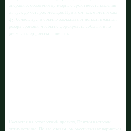
операцию, обозначил примерные сроки восстановления -
от трёх до четырёх месяцев. При этом, как отметил сам
футболист, врачи обычно закладывают дополнительный
резерв времени, чтобы не форсировать события и не
рисковать здоровьем пациента.
Несмотря на осторожный прогноз, Пряхин настроен
оптимистично. По его словам, он рассчитывает вернуться