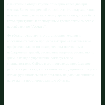
к занятиям в общей группе примерно через два-три
месяца. Более конкретной точкой отсчёта полузащитник
называет конец августа: к этому времени он должен быть
готов приступить к полноценным тренировкам вместе с
партнёрами по "Ахмату".
Футболист отметил, что организация лечения и
восстановительного процесса выстроена максимально
профессионально: он находится под постоянным
наблюдением врачей, расписание нагрузок расписано по
дням, а каждое упражнение согласуется со
специалистами. Сейчас в его программе преобладают
работа на растяжку, упражнения на поддержание тонуса и
лёгкая функциональная подготовка, не дающая лишнюю
нагрузку на прооперированную область.