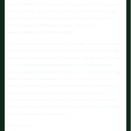
выступлений способны заметно укрепить его позиции как
внутри клуба, так и в масштабах всего чемпионата. Он
рассчитывает, что нынешняя пауза станет отправной
точкой для качественного скачка, а не просто
вынужденным отрезком вне игры.
В завершение полузащитник дал понять, что внимательно
относится к словам оперировавшего его специалиста. Он
осознаёт, что заявленные 3-4 месяца - это не просто срок,
а ориентир, к которому нужно идти, соблюдая баланс
между желанием вернуться побыстрее и необходимостью
полностью восстановиться. Если прогноз сбудется и к
концу августа он действительно приступит к занятиям в
общей группе, следующий этап - борьба за место в
стартовом составе и работа над тем, чтобы статистика
нового сезона уже не напоминала о прошлогодней серии
без результативных действий.
Поделиться