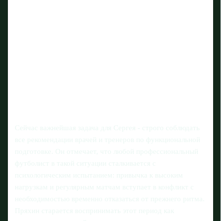
Сейчас важнейшая задача для Сергея - строго соблюдать
все рекомендации врачей и тренеров по функциональной
подготовке. Он отмечает, что любой профессиональный
футболист в такой ситуации сталкивается с
психологическим испытанием: привычка к высоким
нагрузкам и регулярным матчам вступает в конфликт с
необходимостью временно отказаться от прежнего ритма.
Пряхин старается воспринимать этот период как