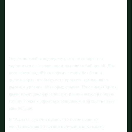
Отдельно хавбек подчеркнул, что не собирается
торопиться с возвращением на поле любой ценой. Для
него важно подойти к новому сезону без боли и
дискомфорта, чтобы суметь провести кампанию на
высоком уровне и без новых срывов. По словам Сергея,
врачи предупредили: слишком ранний выход в общую
группу может обернуться рецидивом и затянуть паузу
ещё больше.
В "Ахмате" рассчитывают, что после полного
восстановления 23-летний полузащитник сможет