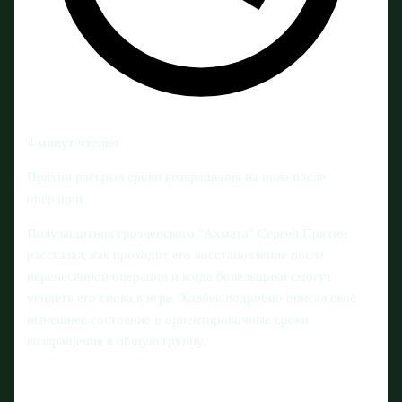
4 минут чтения
Пряхин раскрыл сроки возвращения на поле после
операции
Полузащитник грозненского "Ахмата" Сергей Пряхин
рассказал, как проходит его восстановление после
перенесённой операции и когда болельщики смогут
увидеть его снова в игре. Хавбек подробно описал своё
нынешнее состояние и ориентировочные сроки
возвращения в общую группу.