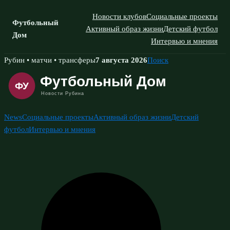
Новости клубов
Социальные проекты
Футбольный
Активный образ жизни
Детский футбол
Дом
Интервью и мнения
Skip
Рубин • матчи • трансферы
7 августа 2026
Поиск
to
content
News
Социальные проекты
Активный образ жизни
Детский
футбол
Интервью и мнения