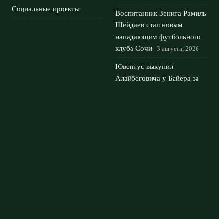
Социальные проекты
Воспитанник Зенита Рамиль
Шейдаев стал новым
нападающим футбольного
клуба Сочи
3 августа, 2026
Ювентус выкупил
Алайбеговича у Байера за
30 млн евро: детали
трансфера
2 августа, 2026
ЦСКА – Крылья Советов:
упущенная победа в Москве
и ничья 1:1
1 августа, 2026
© 2026 Футбольный Дом
Новости Рубина