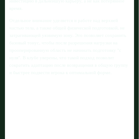
инвестицию в дальнейшую карьеру, а не как потерянное
время.
Отдельное внимание уделяется и работе над верхней
частью тела, а также общей физической подготовкой, не
затрагивающей уязвимую зону. Это позволяет сохранить
базовый тонус, чтобы после разрешения нагрузки на
прооперированную область не начинать подготовку "с
нуля". В клубе уверены, что такой подход позволит
сократить адаптацию после возвращения в общую группу
и быстрее подвести игрока к оптимальной форме.