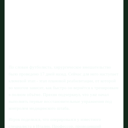
По словам футболиста, хирургическое вмешательство
было проведено 17 дней назад. Сейчас для него наступает
ключевой этап - этап плановой реабилитации, от которой
во многом зависит, как быстро он вернётся к тренировкам
в полном объёме. Пряхин подчеркнул, что уже начал
выполнять первые восстановительные упражнения под
контролем медицинского штаба.
Игрок поделился, что оперировался у известного
специалиста в Италии. Профессор, проводивший