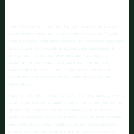
Для "Ахмата" возвращение Пряхина к концу лета может
иметь важное значение в стратегическом плане. Начало
сезона нередко становится этапом, на котором тренерский
штаб формирует основной костяк и игровые связки в
центре поля. Успешная реабилитация хавбека даст
команде дополнительный вариант в середине поля, а
самому футболисту - шанс закрепиться в составе и
улучшить свою статистику по сравнению с прошлой
кампанией.
Сам Сергей признаётся, что скучает по игровому ритму и
атмосфере матчей, однако старается не зацикливаться на
сроках. Он отмечает, что ключевым для него остаётся
одно - вернуться не просто в строй, а вернуться готовым
выдерживать плотный график и приносить конкретную
пользу команде. Полузащитник подчёркивает, что для