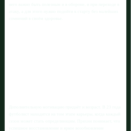
него важно быть полезным и в обороне, и при переходе в
атаку, а для этого нужно подойти к старту без малейших
сомнений в своём здоровье.
Дополнительную мотивацию придаёт и возраст. В 23 года
футболист находится на том этапе карьеры, когда каждый
сезон может стать определяющим. Пряхин понимает, что
успешное восстановление и яркое возобновление