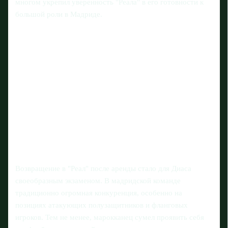
многом укрепил уверенность "Реала" в его готовности к
большой роли в Мадриде.
Возвращение в "Реал" после аренды стало для Диаса
своеобразным экзаменом. В мадридской команде
традиционно огромная конкуренция, особенно на
позициях атакующих полузащитников и фланговых
игроков. Тем не менее, марокканец сумел проявить себя