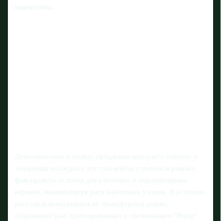
маркетинга.
Дополнительно в пользу продления контракта говорит и
тенденция последних лет: топ‑клубы стремятся раньше
фиксировать условия для ключевых и перспективных
игроков, минимизируя риск внезапных уходов. В условиях
растущей конкуренции на трансферном рынке,
сохранение уже адаптированных к требованиям "Реала"