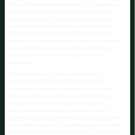
Для самого Браима новый контракт - шанс закрепиться в
статусе одного из системообразующих футболистов
команды. Доверие со стороны клуба и тренера часто
становится решающим фактором в развитии игрока.
Долгосрочное соглашение снимает лишнее давление,
связанное с неопределённостью будущего, и позволяет
полностью сосредоточиться на игре, конкуренции за
место в составе и работе над индивидуальными
аспектами.
Нельзя сбрасывать со счетов и коммерческую
составляющую. Полузащитник сборной Марокко
интересен не только как спортивный актив, но и как
персона, способная усиливать присутствие клуба на
североафриканском и ближневосточном рынках.
Выступления за национальную команду, участие в
крупных турнирах и стабильная игра за один из главных
клубов Европы делают его узнаваемым лицом в регионе,
что выгодно и с точки зрения имиджа, и с точки зрения