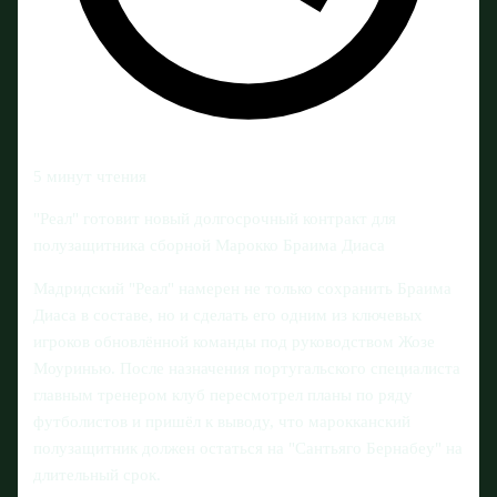
5 минут чтения
"Реал" готовит новый долгосрочный контракт для
полузащитника сборной Марокко Браима Диаса
Мадридский "Реал" намерен не только сохранить Браима
Диаса в составе, но и сделать его одним из ключевых
игроков обновлённой команды под руководством Жозе
Моуринью. После назначения португальского специалиста
главным тренером клуб пересмотрел планы по ряду
футболистов и пришёл к выводу, что марокканский
полузащитник должен остаться на "Сантьяго Бернабеу" на
длительный срок.