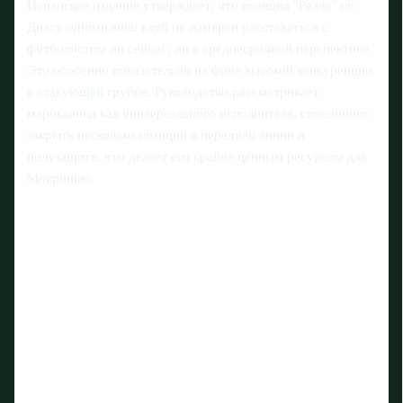
Испанское издание утверждает, что позиция "Реала" по
Диасу однозначна: клуб не намерен расставаться с
футболистом ни сейчас, ни в среднесрочной перспективе.
Это особенно показательно на фоне высокой конкуренции
в атакующей группе. Руководство рассматривает
марокканца как универсального исполнителя, способного
закрыть несколько позиций в передней линии и
полузащите, что делает его крайне ценным ресурсом для
Моуринью.