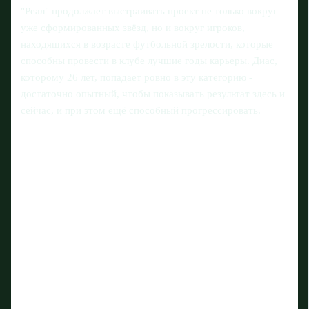
"Реал" продолжает выстраивать проект не только вокруг
уже сформированных звёзд, но и вокруг игроков,
находящихся в возрасте футбольной зрелости, которые
способны провести в клубе лучшие годы карьеры. Диас,
которому 26 лет, попадает ровно в эту категорию -
достаточно опытный, чтобы показывать результат здесь и
сейчас, и при этом ещё способный прогрессировать.