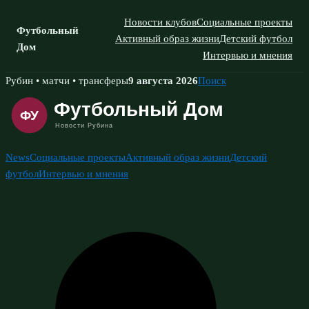
Новости клубов
Социальные проекты
Футбольный
Активный образ жизни
Детский футбол
Дом
Интервью и мнения
Skip
Рубин • матчи • трансферы
9 августа 2026
Поиск
to
content
News
Социальные проекты
Активный образ жизни
Детский
футбол
Интервью и мнения