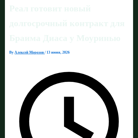
Реал готовит новый
долгосрочный контракт для
Браима Диаса у Моуринью
By
Алексей Морозов
/
13 июня, 2026