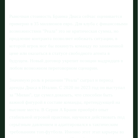
Рыночная стоимость Браима Диаса сейчас оценивается
примерно в 35 миллионов евро. Для клуба с финансовыми
возможностями "Реала" это не критическая сумма, но
продление контракта позволяет избежать ситуации, в
которой игрок мог бы покинуть команду по заниженной
цене или оказаться в статусе свободного агента в
будущем. Новый договор укрепит позиции мадридцев в
любом возможном переговорном сценарии.
Значимую роль в решении "Реала" сыграл и период
аренды Диаса в Италии. С 2020 по 2023 год он выступал
за "Милан", где сумел доказать, что способен быть
важной фигурой в составе команды, претендующей на
высокие места. В Серии A Браим приобрёл опыт
стабильной игровой практики, научился действовать под
серьёзным давлением и адаптировался к тактическим
требованиям топ‑футбола. Именно этот этап карьеры во