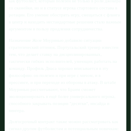
как футболист, который полезен не только в роли джокера
со скамейки, но и в статусе игрока стартового состава в
ротации. Его умение обострять игру, смещаться с фланга
в центр и находить нестандартные решения стало важным
аргументом в пользу продления сотрудничества.
Назначение Жозе Моуринью добавило ситуации
стратегический оттенок. Португальский тренер известен
тем, что делает ставку на дисциплинированных,
тактически гибких исполнителей, умеющих работать на
команду. Профиль Диаса хорошо вписывается в эту
философию: он полезен и при игре с мячом, и в
прессинге, и при переходе из обороны в атаку. В штабе
Моуринью рассчитывают, что Браим сможет
эволюционировать в ещё более универсального игрока,
способного закрывать позиции "десятки", инсайда и
вингера.
Долгосрочный контракт также можно рассматривать как
сигнал другим футболистам и потенциальным новичкам: