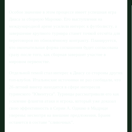
Особое значение в этом процессе имеет успешная игра
Диаса за сборную Марокко. Его выступления на
международной арене усилили интерес к футболисту, а
завершение крупного турнира станет точкой отсчёта для
переговоров по обновлённому контракту. Планируется,
что окончательная форма соглашения будет согласована
сразу после того, как сборная завершит участие в
мировом первенстве.
Отдельной темой стал интерес к Диасу со стороны других
топ-клубов. Итальянские источники не раз сообщали, что
26‑летний вингер находится в сфере интересов
туринского "Ювентуса". Туринцы рассматривали его как
усиление флангов атаки и игрока, который уже доказал
свою эффективность в Серии A. Однако в Мадриде
уверены: несмотря на внешние предложения, Браим
останется в составе "сливочных".