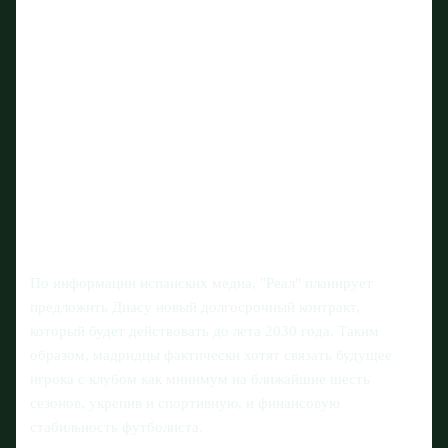
По информации испанских медиа, "Реал" планирует
предложить Диасу новый долгосрочный контракт,
который будет действовать до лета 2030 года. Таким
образом, мадридцы фактически хотят связать будущее
игрока с клубом как минимум на ближайшие шесть
сезонов, укрепив и спортивную, и финансовую
стабильность футболиста.