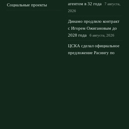
агентом в 32 года
7 августа,
Социальные проекты
2026
Динамо продлило контракт
с Игорем Ожигановым до
2028 года
6 августа, 2026
ЦСКА сделал официальное
предложение Расингу по
трансферу Гастона
Мартирены
5 августа, 2026
Воспитанник Зенита Рамиль
Шейдаев стал новым
нападающим футбольного
клуба Сочи
3 августа, 2026
© 2026 Футбольный Дом
Новости Рубина