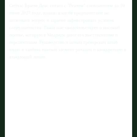
Сейчас Браим Диас связан с "Реалом" соглашением до 30
июня 2027 года, однако в клубе предпочитают не
затягивать вопрос и заранее зафиксировать условия
сотрудничества. Такой шаг свидетельствует о высокой
оценке, которую в Мадриде дают его выступлениям и
перспективам. Руководство и новый тренерский штаб
видят в хавбеке важный элемент ротации и конкуренции в
атакующей линии.