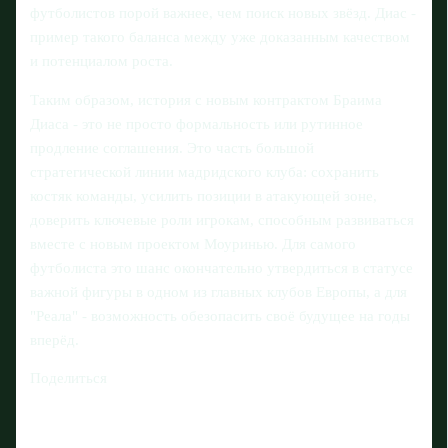
футболистов порой важнее, чем поиск новых звёзд. Диас -
пример такого баланса между уже доказанным качеством
и потенциалом роста.
Таким образом, история с новым контрактом Браима
Диаса - это не просто формальность или рутинное
продление соглашения. Это часть большой
стратегической линии мадридского клуба: сохранить
костяк команды, усилить позиции в атакующей зоне,
доверить ключевые роли игрокам, способным развиваться
вместе с новым проектом Моуринью. Для самого
футболиста это шанс окончательно утвердиться в статусе
важной фигуры в одном из главных клубов Европы, а для
"Реала" - возможность обезопасить своё будущее на годы
вперёд.
Поделиться