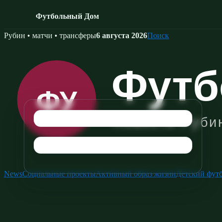
Футбольный Дом
Skip
Рубин • матчи • трансферы
6 августа 2026
Поиск
to
content
News
Социальные проекты
Активный образ жизни
Детский фут