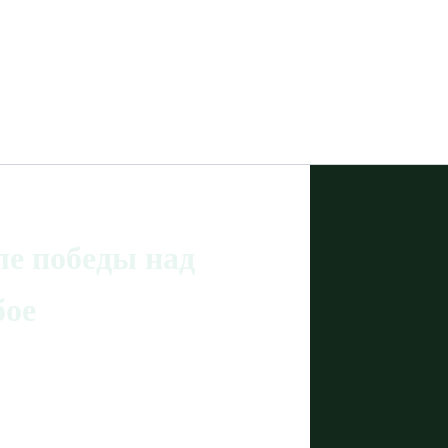
ле победы над
бое