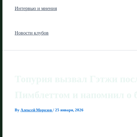
Интервью и мнения
Новости клубов
Топурия вызвал Гэтжи пос
Пимблеттом и напомнил о 
By
Алексей Морозов
/
25 января, 2026