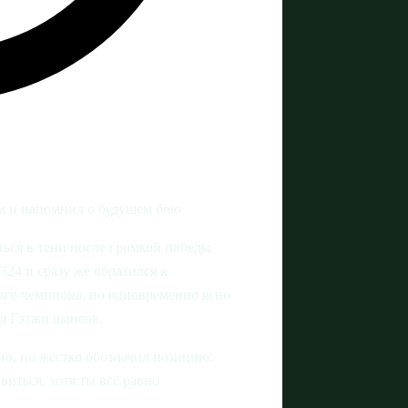
м и напомнил о будущем бою
ться в тени после громкой победы
24 и сразу же обратился к
ого чемпиона, но одновременно ясно
ля Гэтжи шансов.
но, но жёстко обозначил позицию:
виться, хотя ты всё равно