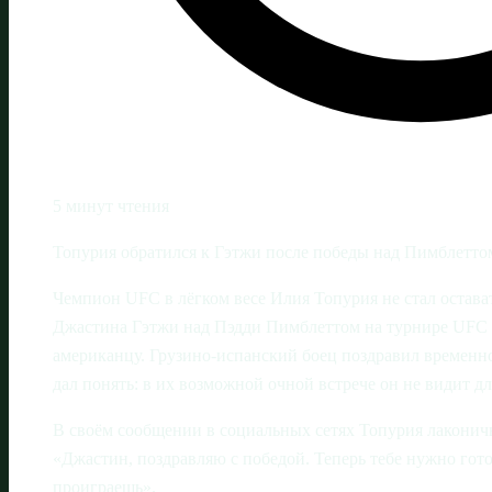
5 минут чтения
Топурия обратился к Гэтжи после победы над Пимблетто
Чемпион UFC в лёгком весе Илия Топурия не стал остава
Джастина Гэтжи над Пэдди Пимблеттом на турнире UFC 3
американцу. Грузино-испанский боец поздравил временн
дал понять: в их возможной очной встрече он не видит д
В своём сообщении в социальных сетях Топурия лаконич
«Джастин, поздравляю с победой. Теперь тебе нужно гото
проиграешь».