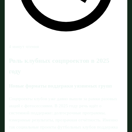
4 минут чтения
Роль клубных соцпроектов в 2025
году
Новые форматы поддержки уязвимых групп
Соцпроекты клубов уже давно вышли за рамки разовых
акций с фотосессиями. В 2025 году речь идёт о
системной поддержке: долгосрочные программы,
измеримые результаты, прозрачная отчётность. Именно
так социальные проекты футбольных клубов поддержка