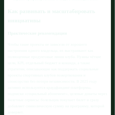
Как развивать и масштабировать
инициативы
Практические рекомендации
Чтобы такие проекты не зависели от хорошего
настроения одного владельца, их выстраивают как
полноценные продуктовые линии клуба. Нужны чёткие
цели, KPI, отдельный бюджет и команда, а также
стратегии, описывающие как поддержать социальные
проекты спортивных клубов пожертвования и
спонсорство без потери независимости. В 2025 году
активно используются краудфандинг‑платформы,
подписки «социальный абонемент», целевые донаты через
билетные сервисы: болельщик покупает билет и сразу
добавляет символическую сумму на программу, которой
доверяет.