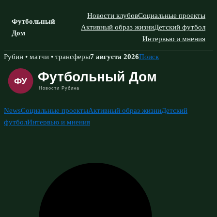
Новости клубов
Социальные проекты
Футбольный
Активный образ жизни
Детский футбол
Дом
Интервью и мнения
Skip
Рубин • матчи • трансферы
7 августа 2026
Поиск
to
content
News
Социальные проекты
Активный образ жизни
Детский
футбол
Интервью и мнения