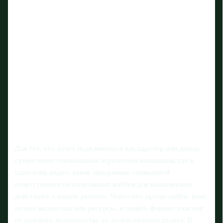
Для тех, кто хочет подключиться как партнёр или донор,
существуют специальные агрегаторы инициатив, где в
один клик видно, какие программы социальной
ответственности спортивных клубов для малоимущих
действуют в вашем регионе. Через них проще найти, кому
нужна экспертиза или ресурсы, и понять формат участия:
от разового волонтёрства до долгосрочного гранта. В