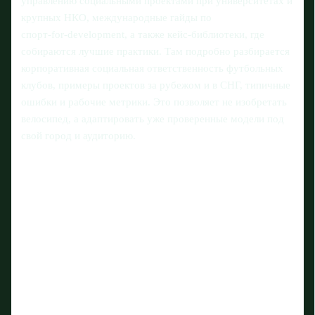
управлению социальными проектами при университетах и
крупных НКО, международные гайды по
спорт‑for‑development, а также кейс‑библиотеки, где
собираются лучшие практики. Там подробно разбирается
корпоративная социальная ответственность футбольных
клубов, примеры проектов за рубежом и в СНГ, типичные
ошибки и рабочие метрики. Это позволяет не изобретать
велосипед, а адаптировать уже проверенные модели под
свой город и аудиторию.