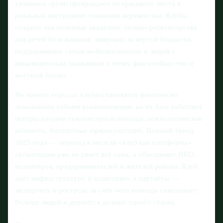
уязвимых групп превращают из красивого жеста в
реальный инструмент снижения неравенства. Клубы
создают инклюзивные академии, онлайн‑репетиторства
для детей болельщиков, живущих за чертой бедности,
поддерживают семьи мобилизованных и людей с
инвалидностью, подключая к этому фан‑сообщество и
местный бизнес.
Во многих городах клубы становятся фактически
локальными хабами взаимопомощи: на их базе работают
центры раздачи гуманитарной помощи, психологические
кабинеты, бесплатные юрконсультации. Важный тренд
2025 года — переход к модели «клуб как платформа»:
организация уже не тянет всё сама, а объединяет НКО,
волонтёров, предпринимателей и жителей района. Клуб
даёт инфраструктуру и аудиторию, а партнёры —
экспертизу и ресурсы, за счёт чего помощь охватывает
больше людей и держится дольше одного сезона.