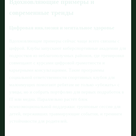
Вдохновляющие примеры и
современные тренды
Цифровая инклюзия и ментальное здоровье
Вдохновляющие примеры сейчас чаще всего связаны с
цифрой. Клубы запускают киберспортивные академии для
подростков из неблагополучных районов, где тренировки
совмещают с курсами цифровой грамотности и
карьерными консультациями. Такие программы
социальной ответственности спортивных клубов для
малоимущих помогают ребятам не только «убежать» с
улицы, но и собрать портфолио для первых подработок в
IT или медиа. Параллельно растёт блок
психоэмоциональной поддержки: групповые сессии для
детей, переживших травмирующие события, и тренинги
устойчивости для родителей.