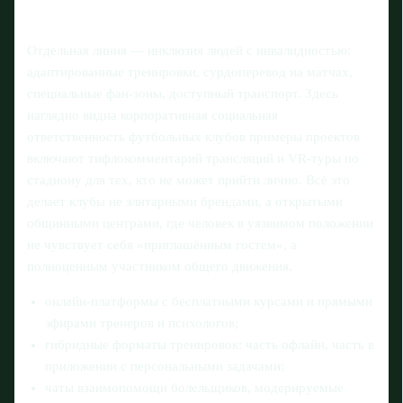
Отдельная линия — инклюзия людей с инвалидностью:
адаптированные тренировки, сурдоперевод на матчах,
специальные фан‑зоны, доступный транспорт. Здесь
наглядно видна корпоративная социальная
ответственность футбольных клубов примеры проектов
включают тифлокомментарий трансляций и VR‑туры по
стадиону для тех, кто не может прийти лично. Всё это
делает клубы не элитарными брендами, а открытыми
общинными центрами, где человек в уязвимом положении
не чувствует себя «приглашённым гостем», а
полноценным участником общего движения.
онлайн‑платформы с бесплатными курсами и прямыми
эфирами тренеров и психологов;
гибридные форматы тренировок: часть офлайн, часть в
приложении с персональными задачами;
чаты взаимопомощи болельщиков, модерируемые