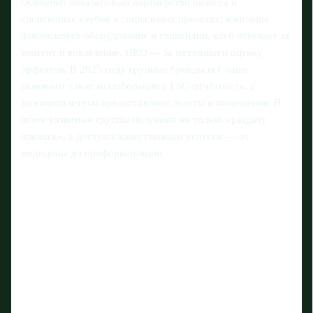
Особенно показательно партнёрство бизнеса и
спортивных клубов в социальных проектах: компания
финансирует оборудование и стипендии, клуб отвечает за
контент и вовлечение, НКО — за методики и оценку
эффектов. В 2025 году крупные бренды всё чаще
включают такие коллаборации в ESG‑отчётность, а
муниципалитеты предоставляют льготы и помещения. В
итоге уязвимые группы получают не только «раздачу
плюшек», а доступ к качественным услугам — от
медицины до профориентации.