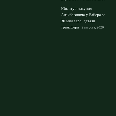
Ювентус выкупил
Алайбеговича у Байера за
30 млн евро: детали
трансфера
2 августа, 2026
ЦСКА – Крылья Советов:
упущенная победа в Москве
и ничья 1:1
1 августа, 2026
© 2026 Футбольный Дом
Новости Рубина