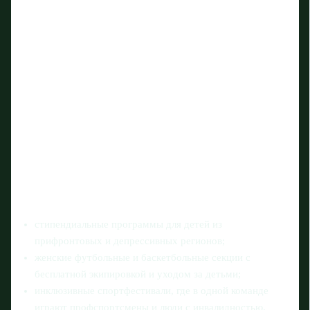
стипендиальные программы для детей из
прифронтовых и депрессивных регионов;
женские футбольные и баскетбольные секции с
бесплатной экипировкой и уходом за детьми;
инклюзивные спортфестивали, где в одной команде
играют профспортсмены и люди с инвалидностью.