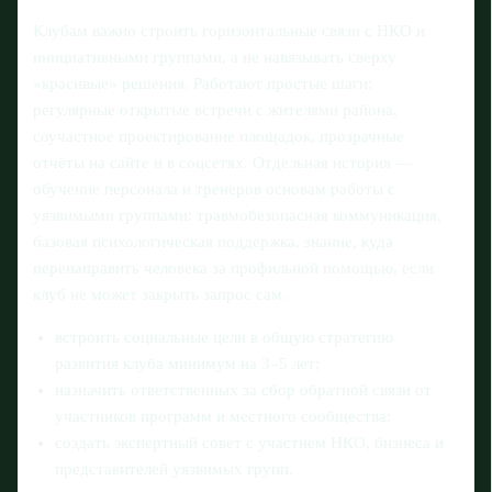
Клубам важно строить горизонтальные связи с НКО и
инициативными группами, а не навязывать сверху
«красивые» решения. Работают простые шаги:
регулярные открытые встречи с жителями района,
соучастное проектирование площадок, прозрачные
отчёты на сайте и в соцсетях. Отдельная история —
обучение персонала и тренеров основам работы с
уязвимыми группами: травмобезопасная коммуникация,
базовая психологическая поддержка, знание, куда
перенаправить человека за профильной помощью, если
клуб не может закрыть запрос сам.
встроить социальные цели в общую стратегию
развития клуба минимум на 3–5 лет;
назначить ответственных за сбор обратной связи от
участников программ и местного сообщества;
создать экспертный совет с участием НКО, бизнеса и
представителей уязвимых групп.