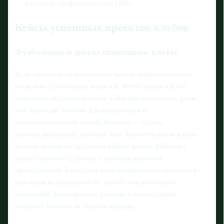
клубом и профсообщества НКО.
Кейсы успешных проектов клубов
Футбольные и другие спортивные клубы
Если смотреть на конкретные кейсы, вырисовывается
несколько устойчивых моделей. Футбольные клубы
запускают образовательные хабы при стадионах: днём
там проходят занятия для школьников из
малообеспеченных семей, вечером — курсы
переквалификации для взрослых. Баскетбольные клубы
делают акцент на здоровом образе жизни, работая с
подростками из районов с высоким уровнем
преступности. Благодаря этим инициативам снижается
школьная неуспеваемость, растёт вовлечённость
родителей, формируется доверие к институциям,
которого многим не хватало годами.