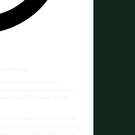
ола 2025 года
ин обозначил, кого считает
го оценке, среди всех перспективных
милии: Алексей Батраков, Матвей
ом и воспитавший не одно поколение
смотрится наиболее зрелой и готовой к
ько на статистику и голы, но и на