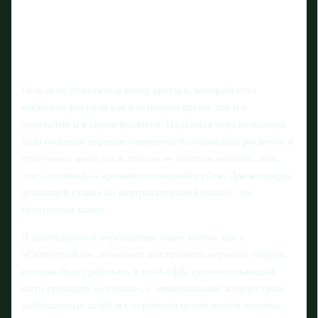
Нельзя не отметить и вклад вратаря, который стал
ключевой фигурой как в основное время, так и в
овертайме и в серии буллитов. Надёжная игра голкипера
дала полевым игрокам уверенность, позволила рискнуть в
отдельных эпизодах в атаке и не бояться ошибок, зная,
что за спиной — крепкий последний рубеж. Для команды,
делающей ставку на контратакующий хоккей, это
критически важно.
В долгосрочной перспективе такие матчи, как с
«Северсталью», помогают выстраивать игровую модель,
которая будет работать в плей-офф, где почти каждый
матч проходит «от ножа», с минимальным количеством
заброшенных шайб и с огромной ценой любой ошибки.