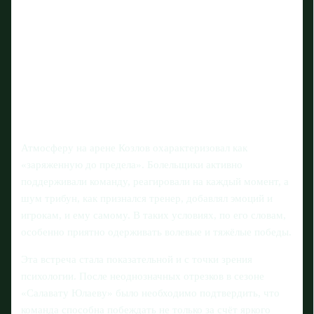
Атмосферу на арене Козлов охарактеризовал как
«заряженную до предела». Болельщики активно
поддерживали команду, реагировали на каждый момент, а
шум трибун, как признался тренер, добавлял эмоций и
игрокам, и ему самому. В таких условиях, по его словам,
особенно приятно одерживать волевые и тяжёлые победы.
Эта встреча стала показательной и с точки зрения
психологии. После неоднозначных отрезков в сезоне
«Салавату Юлаеву» было необходимо подтвердить, что
команда способна побеждать не только за счёт яркого