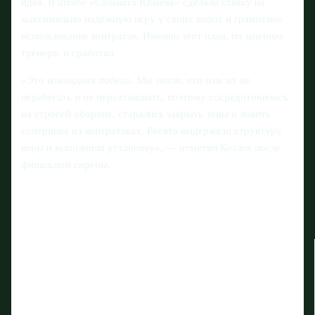
идея. В штабе «Салавата Юлаева» сделали ставку на
максимально надёжную игру у своих ворот и грамотное
использование контратак. Именно этот план, по мнению
тренера, и сработал.
«Это командная победа. Мы знали, что нам их не
перебегать и не переатаковать, поэтому сосредоточились
на строгой обороне, старались закрыть зоны и ловить
соперника на контратаках. Ребята выдержали структуру
игры и выполнили установку», — отметил Козлов после
финальной сирены.