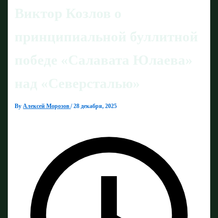
Виктор Козлов о
принципиальной буллитной
победе «Салавата Юлаева»
над «Северсталью»
By
Алексей Морозов
/
28 декабря, 2025