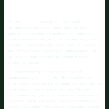
Отдельно он остановился на дополнительной
пятиминутке. Овертайм получился нервным: любое
единственное удаление или ошибка могли решить исход
матча не в пользу уфимцев. Однако команда выдержала
давление, не позволила сопернику создать слишком много
опасных моментов и дотерпела до серии буллитов. Для
тренерского штаба это стало важным показателем
зрелости коллектива.
Серия послематчевых бросков стала логичным
продолжением упорной борьбы. По словам Козлова, к
буллитам команда готовится регулярно, но в официальном
матче всегда добавляется психологический фактор:
ответственность, шум трибун, усталость. Тем ценнее, по
его словам, что игроки сумели реализовать свои попытки
и сохранить хладнокровие в самый напряжённый момент.