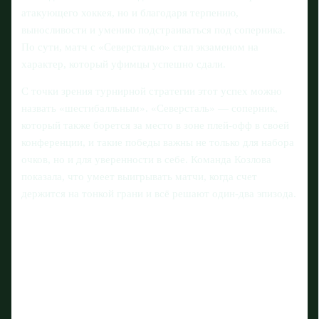
атакующего хоккея, но и благодаря терпению,
выносливости и умению подстраиваться под соперника.
По сути, матч с «Северсталью» стал экзаменом на
характер, который уфимцы успешно сдали.
С точки зрения турнирной стратегии этот успех можно
назвать «шестибалльным». «Северсталь» — соперник,
который также борется за место в зоне плей-офф в своей
конференции, и такие победы важны не только для набора
очков, но и для уверенности в себе. Команда Козлова
показала, что умеет выигрывать матчи, когда счет
держится на тонкой грани и всё решают один-два эпизода.