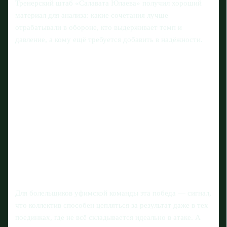
Тренерский штаб «Салавата Юлаева» получил хороший
материал для анализа: какие сочетания лучше
отрабатывали в обороне, кто выдерживает темп и
давление, а кому ещё требуется добавить в надёжности.
Для болельщиков уфимской команды эта победа — сигнал,
что коллектив способен цепляться за результат даже в тех
поединках, где не всё складывается идеально в атаке. А