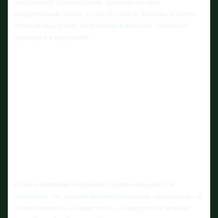
настоящему сумасшедшей. Трибуны активно
поддерживали хозяев, и это, по словам Козлова, помогло
игрокам выдержать напряжение в концовке основного
времени и в овертайме.
Особое внимание специалист уделил обороне. Он
признался, что заранее понимал: пытаться «перебегать» и
«переатаковать» «Северсталь» — заведомо не лучшая