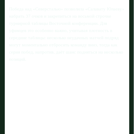
Победа над «Северсталью» позволила «Салавату Юлаеву»
набрать 37 очков и закрепиться на восьмой строчке
турнирной таблицы Восточной конференции. Для
уфимцев это особенно важно, учитывая плотность в
середине таблицы: несколько неудачных матчей подряд
могут моментально отбросить команду вниз, тогда как
серия побед, напротив, даёт шанс подняться на несколько
позиций.