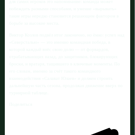
для самих игроков это напоминание: команда может
побеждать разными способами, и умение «вырывать»
такие игры нередко становится решающим фактором в
борьбе за высокие места.
Виктор Козлов подвёл итог лаконично, но ёмко: успех над
«Северсталью» — это именно командная победа, в
которой каждый внёс свою долю — от форвардов,
отрабатывающих назад, до защитников, блокирующих
броски, и вратаря, тащившего в ключевые моменты. По
его словам, именно за счёт такого командного
взаимодействия «Салават Юлаев» и должен строить
дальнейшую часть сезона, продолжая движение вверх по
турнирной таблице.
Поделиться