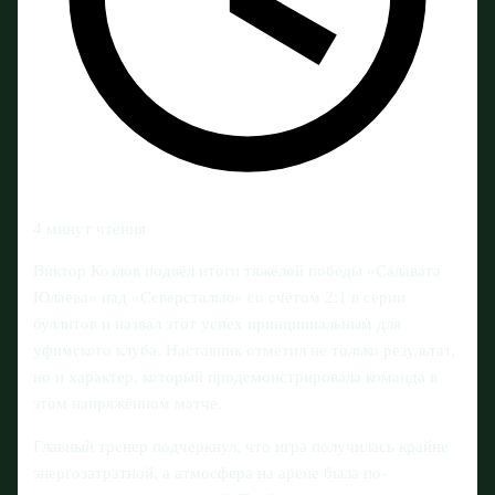
4 минут чтения
Виктор Козлов подвёл итоги тяжёлой победы «Салавата
Юлаева» над «Северсталью» со счётом 2:1 в серии
буллитов и назвал этот успех принципиальным для
уфимского клуба. Наставник отметил не только результат,
но и характер, который продемонстрировала команда в
этом напряжённом матче.
Главный тренер подчеркнул, что игра получилась крайне
энергозатратной, а атмосфера на арене была по-