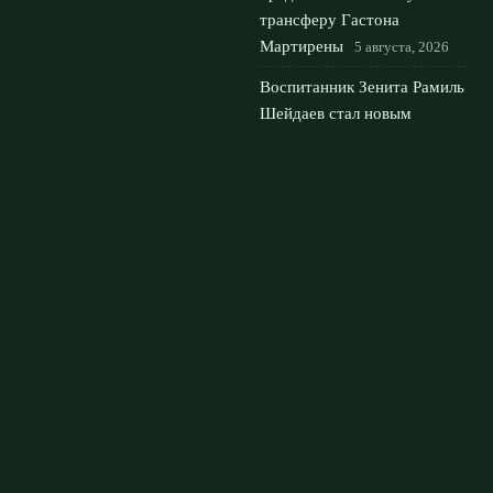
трансферу Гастона
Мартирены
5 августа, 2026
Воспитанник Зенита Рамиль
Шейдаев стал новым
нападающим футбольного
клуба Сочи
3 августа, 2026
Ювентус выкупил
Алайбеговича у Байера за
30 млн евро: детали
трансфера
2 августа, 2026
© 2026 Футбольный Дом
Новости Рубина
News