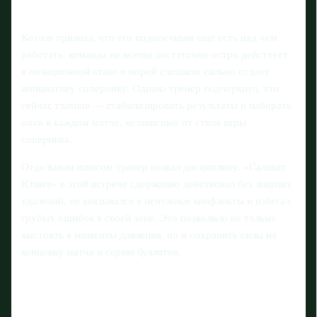
Козлов признал, что его подопечным ещё есть над чем
работать: команда не всегда достаточно остро действует
в позиционной атаке и порой слишком сильно отдает
инициативу сопернику. Однако тренер подчеркнул, что
сейчас главное — стабилизировать результаты и набирать
очки в каждом матче, независимо от стиля игры
соперника.
Отдельным плюсом тренер назвал дисциплину. «Салават
Юлаев» в этой встрече сдержанно действовал без лишних
удалений, не ввязывался в ненужные конфликты и избегал
грубых ошибок в своей зоне. Это позволило не только
выстоять в моменты давления, но и сохранить силы на
концовку матча и серию буллитов.