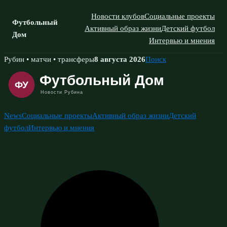
Новости клубов
Социальные проекты
Футбольный
Активный образ жизни
Детский футбол
Дом
Интервью и мнения
Skip
Рубин • матчи • трансферы
8 августа 2026
Поиск
to
content
News
Социальные проекты
Активный образ жизни
Детский
футбол
Интервью и мнения